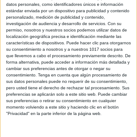
datos personales, como identificadores únicos e información
estándar enviada por un dispositivo para publicidad y contenido
personalizado, medición de publicidad y contenido,
investigación de audiencia y desarrollo de servicios.
Con su
Super Ofertas Plastificadoras para
permiso, nosotros y nuestros socios podemos utilizar datos de
Profesores
localización geográfica precisa e identificación mediante las
características de dispositivos. Puede hacer clic para otorgarnos
Publicado el 23 septiembre, 2025
su consentimiento a nosotros y a nuestros 1017 socios para
Si eres profesor o profesora, sabes lo importante que
que llevemos a cabo el procesamiento previamente descrito. De
es conservar materiales en buen estado durante todo
forma alternativa, puede acceder a información más detallada y
cambiar sus preferencias antes de otorgar o negar su
el curso. Fichas, carteles, rutinas, horarios, juegos o
consentimiento.
Tenga en cuenta que algún procesamiento de
recursos visuales se estropean rápido […]
sus datos personales puede no requerir de su consentimiento,
pero usted tiene el derecho de rechazar tal procesamiento. Sus
SEGUIR LEYENDO
preferencias se aplicarán solo a este sitio web. Puede cambiar
sus preferencias o retirar su consentimiento en cualquier
momento volviendo a este sitio y haciendo clic en el botón
"Privacidad" en la parte inferior de la página web.
Buscar