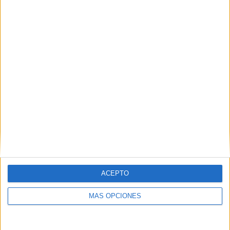
Buscar
¿TE GUSTA NUESTRO MATERIAL?
Introduce tu email para unirte a otros
80.867 suscriptores.
Dirección
de
email
Suscribir
ACEPTO
MÁS OPCIONES
SIGUE NUESTROS TABLEROS EN