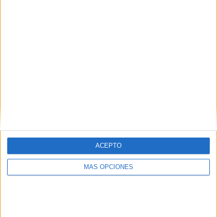
¿TE GUSTA NUESTRO MATERIAL?
Introduce tu email para unirte a otros
80.870 suscriptores.
Dirección
de
email
Suscribir
ACEPTO
MÁS OPCIONES
SIGUE NUESTROS TABLEROS EN
PINTEREST