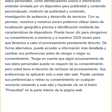
datos personales, como identificadores únicos e información
Aprendemos a escribir los números del 1
estándar enviada por un dispositivo para publicidad y contenido
al 100
personalizado, medición de publicidad y contenido,
investigación de audiencia y desarrollo de servicios.
Con su
Publicado el 1 mayo, 2024
permiso, nosotros y nuestros socios podemos utilizar datos de
Dominar la escritura de números es una habilidad
localización geográfica precisa e identificación mediante las
esencial para el aprendizaje de las matemáticas en la
características de dispositivos. Puede hacer clic para otorgarnos
educación primaria. En Orientación Andujar, hemos
su consentimiento a nosotros y a nuestros 1019 socios para
que llevemos a cabo el procesamiento previamente descrito. De
creado el recurso «Aprendemos a Escribir los […]
forma alternativa, puede acceder a información más detallada y
cambiar sus preferencias antes de otorgar o negar su
SEGUIR LEYENDO
consentimiento.
Tenga en cuenta que algún procesamiento de
sus datos personales puede no requerir de su consentimiento,
pero usted tiene el derecho de rechazar tal procesamiento. Sus
preferencias se aplicarán solo a este sitio web. Puede cambiar
sus preferencias o retirar su consentimiento en cualquier
momento volviendo a este sitio y haciendo clic en el botón
Buscar
"Privacidad" en la parte inferior de la página web.
Buscar