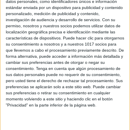
datos personales, como identificadores únicos e información
estándar enviada por un dispositivo para publicidad y contenido
Juego escritura creativa el prefijo
personalizado, medición de publicidad y contenido,
arbitrario
investigación de audiencia y desarrollo de servicios.
Con su
Publicado el 11 mayo, 2020
permiso, nosotros y nuestros socios podemos utilizar datos de
localización geográfica precisa e identificación mediante las
Se parte de la idea de deformar las palabras para
características de dispositivos. Puede hacer clic para otorgarnos
hacerlas productivas. Una manera eficaz de deformar
su consentimiento a nosotros y a nuestros 1017 socios para
una palabra es poniéndole un prefijo arbitrario. Por
que llevemos a cabo el procesamiento previamente descrito. De
ejemplo hay un auténtico tesoro […]
forma alternativa, puede acceder a información más detallada y
cambiar sus preferencias antes de otorgar o negar su
SEGUIR LEYENDO
consentimiento.
Tenga en cuenta que algún procesamiento de
sus datos personales puede no requerir de su consentimiento,
pero usted tiene el derecho de rechazar tal procesamiento. Sus
preferencias se aplicarán solo a este sitio web. Puede cambiar
sus preferencias o retirar su consentimiento en cualquier
momento volviendo a este sitio y haciendo clic en el botón
Buscar
"Privacidad" en la parte inferior de la página web.
Buscar