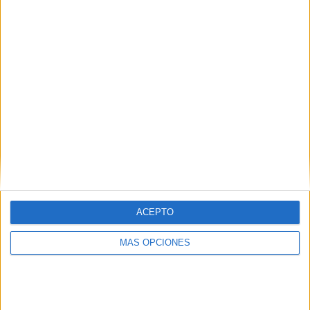
¿TE GUSTA NUESTRO MATERIAL?
Introduce tu email para unirte a otros
80.871 suscriptores.
Dirección
de
email
Suscribir
ACEPTO
MÁS OPCIONES
SIGUE NUESTROS TABLEROS EN
PINTEREST