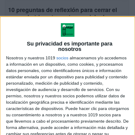
10 preguntas de reflexión para cerrar el
segundo trimestre en tercer ciclo de
Primaria
Publicado el 20 marzo, 2026
Llegamos al final del segundo trimestre, ese «tramo
Su privacidad es importante para
largo» del curso donde se asientan los contenidos
nosotros
más complejos y la fatiga empieza a asomar. Tras
Nosotros y nuestros 1019
socios
almacenamos y/o accedemos
haber compartido en semanas anteriores […]
a información en un dispositivo, como cookies, y procesamos
datos personales, como identificadores únicos e información
SEGUIR LEYENDO
estándar enviada por un dispositivo para publicidad y contenido
personalizado, medición de publicidad y contenido,
investigación de audiencia y desarrollo de servicios.
Con su
permiso, nosotros y nuestros socios podemos utilizar datos de
localización geográfica precisa e identificación mediante las
características de dispositivos. Puede hacer clic para otorgarnos
su consentimiento a nosotros y a nuestros 1019 socios para
que llevemos a cabo el procesamiento previamente descrito. De
forma alternativa, puede acceder a información más detallada y
cambiar sus preferencias antes de otorgar o negar su