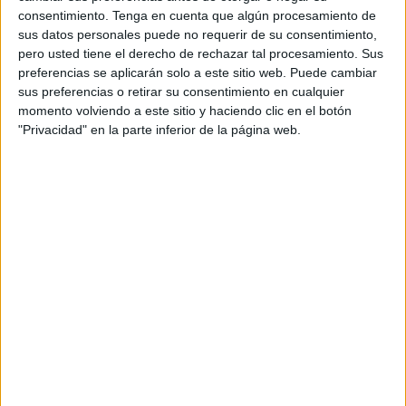
consentimiento.
Tenga en cuenta que algún procesamiento de
sus datos personales puede no requerir de su consentimiento,
pero usted tiene el derecho de rechazar tal procesamiento. Sus
preferencias se aplicarán solo a este sitio web. Puede cambiar
sus preferencias o retirar su consentimiento en cualquier
10 preguntas de reflexión para cerrar el
momento volviendo a este sitio y haciendo clic en el botón
segundo trimestre en primer ciclo de
"Privacidad" en la parte inferior de la página web.
Primaria
Publicado el 16 marzo, 2026
Estamos a punto de colgar las mochilas por unos días
para disfrutar de un merecido descanso. El segundo
trimestre es, tradicionalmente, el periodo más intenso y
productivo del año escolar. […]
SEGUIR LEYENDO