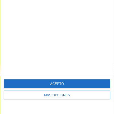
Buscar
¿TE GUSTA NUESTRO MATERIAL?
Introduce tu email para unirte a otros
80.860 suscriptores.
Dirección
de
email
Suscribir
ACEPTO
MÁS OPCIONES
SIGUE NUESTROS TABLEROS EN
PINTEREST