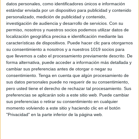
datos personales, como identificadores únicos e información
estándar enviada por un dispositivo para publicidad y contenido
personalizado, medición de publicidad y contenido,
Cuaderno de 2º Primaria repaso especial
investigación de audiencia y desarrollo de servicios.
Con su
permiso, nosotros y nuestros socios podemos utilizar datos de
verano 2023
localización geográfica precisa e identificación mediante las
Publicado el 13 junio, 2023
características de dispositivos. Puede hacer clic para otorgarnos
Los cuadernos de verano son una herramienta valiosa
su consentimiento a nosotros y a nuestros 1019 socios para
que llevemos a cabo el procesamiento previamente descrito. De
para que los niños de segundo de primaria repasen
forma alternativa, puede acceder a información más detallada y
los contenidos vistos durante el curso. Aquí hay
cambiar sus preferencias antes de otorgar o negar su
algunas razones por las que […]
consentimiento.
Tenga en cuenta que algún procesamiento de
sus datos personales puede no requerir de su consentimiento,
SEGUIR LEYENDO
pero usted tiene el derecho de rechazar tal procesamiento. Sus
preferencias se aplicarán solo a este sitio web. Puede cambiar
sus preferencias o retirar su consentimiento en cualquier
momento volviendo a este sitio y haciendo clic en el botón
"Privacidad" en la parte inferior de la página web.
Buscar