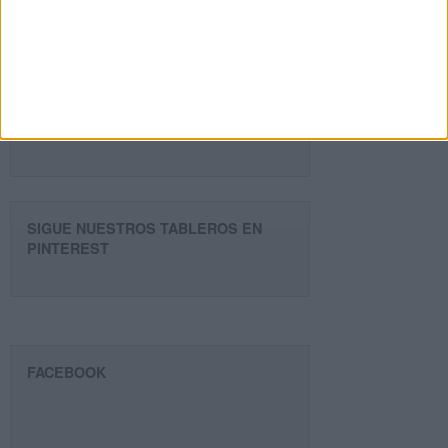
Dirección
de
email
Suscribir
SIGUE NUESTROS TABLEROS EN
PINTEREST
FACEBOOK