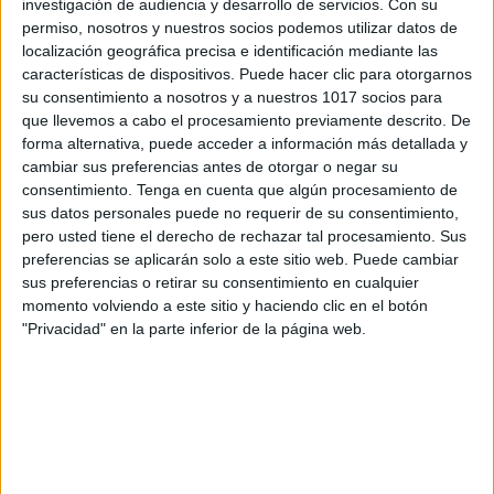
investigación de audiencia y desarrollo de servicios.
Con su
permiso, nosotros y nuestros socios podemos utilizar datos de
localización geográfica precisa e identificación mediante las
características de dispositivos. Puede hacer clic para otorgarnos
Repaso matemáticas y me preparo para 6º
su consentimiento a nosotros y a nuestros 1017 socios para
que llevemos a cabo el procesamiento previamente descrito. De
de PRIMARIA
forma alternativa, puede acceder a información más detallada y
Publicado el 28 mayo, 2023
cambiar sus preferencias antes de otorgar o negar su
La importancia de repasar durante los meses de
consentimiento.
Tenga en cuenta que algún procesamiento de
sus datos personales puede no requerir de su consentimiento,
verano y que nuestros alumnos se preparen para el
pero usted tiene el derecho de rechazar tal procesamiento. Sus
curso siguiente. Repaso matemáticas y me preparo
preferencias se aplicarán solo a este sitio web. Puede cambiar
para 6º de Primaria. El verano […]
sus preferencias o retirar su consentimiento en cualquier
momento volviendo a este sitio y haciendo clic en el botón
SEGUIR LEYENDO
"Privacidad" en la parte inferior de la página web.