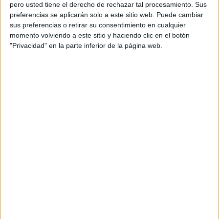
pero usted tiene el derecho de rechazar tal procesamiento. Sus
preferencias se aplicarán solo a este sitio web. Puede cambiar
sus preferencias o retirar su consentimiento en cualquier
momento volviendo a este sitio y haciendo clic en el botón
"Privacidad" en la parte inferior de la página web.
La constitución contada para niños y
niñas power point
Publicado el 4 diciembre, 2017
Un pequeño libro para que puedas visualizar
correctamente la Constitución para Niños y para que a
los más peques de la casa les guste más y puedan
estudiar divirtiendose. POWER POINT La […]
SEGUIR LEYENDO