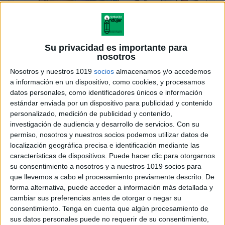
Power point La constitución contada para
niños y niñas
Su privacidad es importante para
nosotros
Publicado el 3 diciembre, 2018
Nosotros y nuestros 1019
socios
almacenamos y/o accedemos
Un pequeño libro para que puedas visualizar
a información en un dispositivo, como cookies, y procesamos
correctamente la Constitución para Niños y para que a
datos personales, como identificadores únicos e información
los más peques de la casa les guste más y puedan
estándar enviada por un dispositivo para publicidad y contenido
estudiar divirtiendose. POWER […]
personalizado, medición de publicidad y contenido,
investigación de audiencia y desarrollo de servicios.
Con su
SEGUIR LEYENDO
permiso, nosotros y nuestros socios podemos utilizar datos de
localización geográfica precisa e identificación mediante las
características de dispositivos. Puede hacer clic para otorgarnos
su consentimiento a nosotros y a nuestros 1019 socios para
que llevemos a cabo el procesamiento previamente descrito. De
forma alternativa, puede acceder a información más detallada y
cambiar sus preferencias antes de otorgar o negar su
consentimiento.
Tenga en cuenta que algún procesamiento de
sus datos personales puede no requerir de su consentimiento,