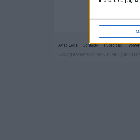
inferior de la página
M
Aviso Legal
Contacto
Publicidad
Volver
Copyright Orientacion Andujar. All Rights Rese