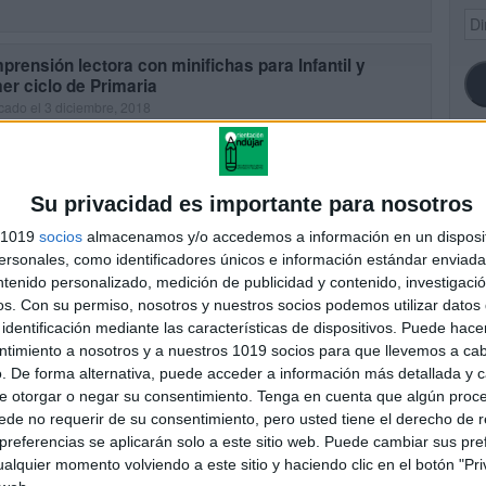
Dir
de
ema
rensión lectora con minifichas para Infantil y
er ciclo de Primaria
cado el 3 diciembre, 2018
fichas de comprensión lectora para Infantil y primer ciclo de Primaria
UIR LEYENDO
SI
Su privacidad es importante para nosotros
s 1019
socios
almacenamos y/o accedemos a información en un disposit
sonales, como identificadores únicos e información estándar enviada 
ntenido personalizado, medición de publicidad y contenido, investigaci
FA
os.
Con su permiso, nosotros y nuestros socios podemos utilizar datos 
identificación mediante las características de dispositivos. Puede hacer
ntimiento a nosotros y a nuestros 1019 socios para que llevemos a ca
. De forma alternativa, puede acceder a información más detallada y 
e otorgar o negar su consentimiento.
Tenga en cuenta que algún proc
de no requerir de su consentimiento, pero usted tiene el derecho de r
referencias se aplicarán solo a este sitio web. Puede cambiar sus pref
alquier momento volviendo a este sitio y haciendo clic en el botón "Pri