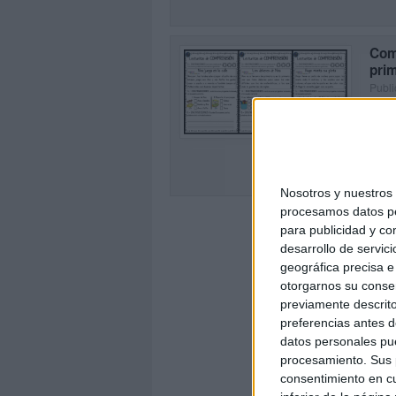
Comp
prim
Publi
Mini 
5
SEG
Nosotros y nuestro
procesamos datos per
para publicidad y co
desarrollo de servici
geográfica precisa e 
otorgarnos su conse
previamente descrito
preferencias antes d
datos personales pue
procesamiento. Sus p
consentimiento en cu