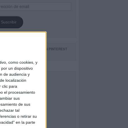
ección
il
Suscribir
GUE NUESTROS TABLEROS EN PINTEREST
ivo, como cookies, y
por un dispositivo
ón de audiencia y
CEBOOK
de localización
 clic para
bo el procesamiento
cambiar sus
esamiento de sus
echazar tal
erencias o retirar su
vacidad" en la parte