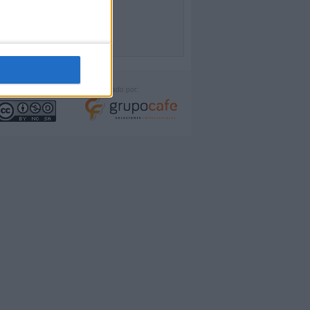
icencia:
Desarrollado por: