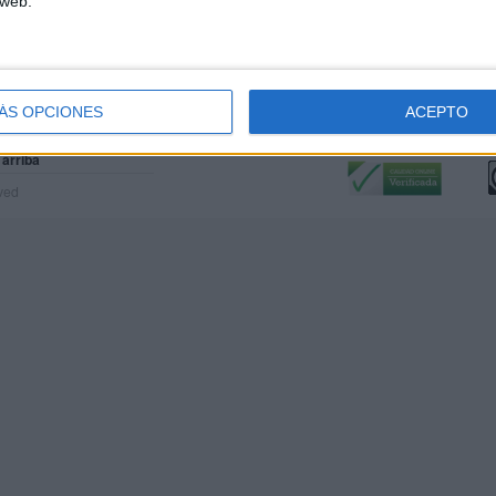
 web.
ÁS OPCIONES
ACEPTO
Calidad:
L
 arriba
rved