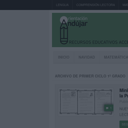
LENGUA
COMPRENSIÓN LECTORA
MA
INICIO
NAVIDAD
MATEMÁTIC
ARCHIVO DE PRIMER CICLO 1º GRADO
Mini
la P
Publi
1
NUE
LEC
SEG