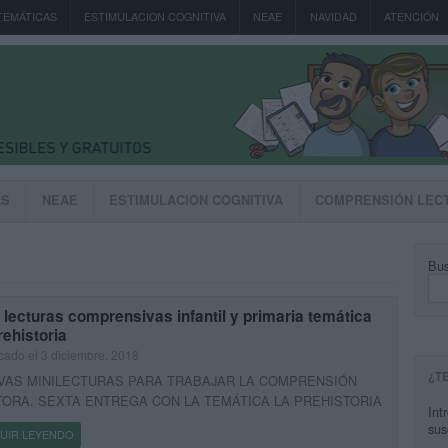
TEMÁTICAS
ESTIMULACION COGNITIVA
NEAE
NAVIDAD
ATENCIÓN
AS
NEAE
ESTIMULACION COGNITIVA
COMPRENSIÓN LEC
Bus
 lecturas comprensivas infantil y primaria temática
rehistoria
cado el 3 diciembre, 2018
¿T
VAS MINILECTURAS PARA TRABAJAR LA COMPRENSIÓN
TORA. SEXTA ENTREGA CON LA TEMÁTICA LA PREHISTORIA
Int
sus
UIR LEYENDO