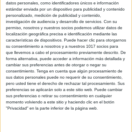
datos personales, como identificadores únicos e información
estándar enviada por un dispositivo para publicidad y contenido
personalizado, medición de publicidad y contenido,
investigación de audiencia y desarrollo de servicios.
Con su
Infantil Lámina didáctica Tipos de
permiso, nosotros y nuestros socios podemos utilizar datos de
palabras
localización geográfica precisa e identificación mediante las
características de dispositivos. Puede hacer clic para otorgarnos
Publicado el 18 mayo, 2026
su consentimiento a nosotros y a nuestros 1017 socios para
En Infantil y Primer Ciclo, el lenguaje se construye a
que llevemos a cabo el procesamiento previamente descrito. De
forma alternativa, puede acceder a información más detallada y
través de la observación, el juego y el uso cotidiano de
cambiar sus preferencias antes de otorgar o negar su
las palabras. Por eso esta lámina didáctica de los […]
consentimiento.
Tenga en cuenta que algún procesamiento de
sus datos personales puede no requerir de su consentimiento,
SEGUIR LEYENDO
pero usted tiene el derecho de rechazar tal procesamiento. Sus
preferencias se aplicarán solo a este sitio web. Puede cambiar
sus preferencias o retirar su consentimiento en cualquier
momento volviendo a este sitio y haciendo clic en el botón
"Privacidad" en la parte inferior de la página web.
Buscar