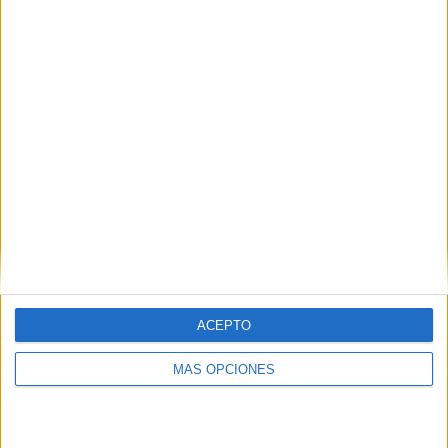
Buscar
¿TE GUSTA NUESTRO MATERIAL?
Introduce tu email para unirte a otros
80.867 suscriptores.
Dirección
de
email
Suscribir
ACEPTO
MÁS OPCIONES
SIGUE NUESTROS TABLEROS EN
PINTEREST