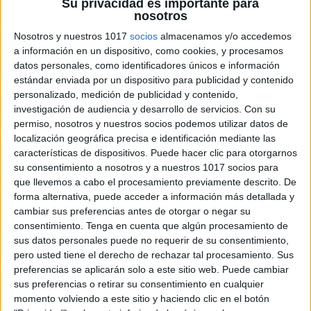
Su privacidad es importante para
nosotros
LEE CONSTRUYE ESCRIBE ESPECIAL
Nosotros y nuestros 1017
socios
almacenamos y/o accedemos
HALLOWEEN
a información en un dispositivo, como cookies, y procesamos
datos personales, como identificadores únicos e información
Publicado el 30 octubre, 2018
estándar enviada por un dispositivo para publicidad y contenido
Hoy os dejamos esta actividad he creado para
personalizado, medición de publicidad y contenido,
afianzar el proceso lectoescritor y que hemos titulado:
investigación de audiencia y desarrollo de servicios.
Con su
permiso, nosotros y nuestros socios podemos utilizar datos de
LEE CONSTRUYE ESCRIBE CON LA TEMÁTICA DE
localización geográfica precisa e identificación mediante las
HALLOWEEN.
características de dispositivos. Puede hacer clic para otorgarnos
su consentimiento a nosotros y a nuestros 1017 socios para
SEGUIR LEYENDO
que llevemos a cabo el procesamiento previamente descrito. De
forma alternativa, puede acceder a información más detallada y
cambiar sus preferencias antes de otorgar o negar su
consentimiento.
Tenga en cuenta que algún procesamiento de
sus datos personales puede no requerir de su consentimiento,
pero usted tiene el derecho de rechazar tal procesamiento. Sus
preferencias se aplicarán solo a este sitio web. Puede cambiar
sus preferencias o retirar su consentimiento en cualquier
momento volviendo a este sitio y haciendo clic en el botón