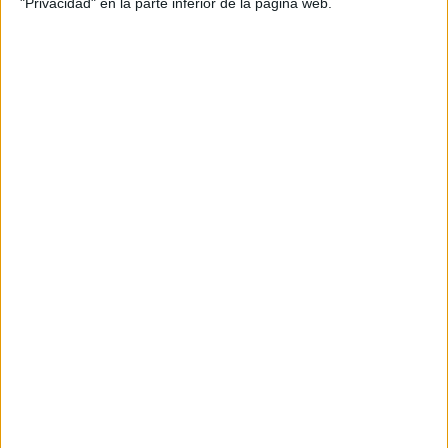
"Privacidad" en la parte inferior de la página web.
Para afianzar el proceso lectoescritor.
LEE CONSTRUYE ESCRIBE
Publicado el 3 junio, 2016
Hoy os dejamos esta actividad he creado para
afianzar el proceso lectoescritor y que hemos titulado:
LEE-CONSTRUYE-ESCRIBE proceso lectoescritor
MANTENTE AL DÍA SUSCRIBETE A NUESTRO
BLOG – Una primera parte: «LEE» en […]
SEGUIR LEYENDO