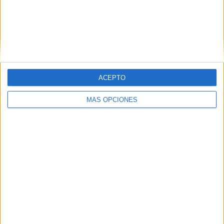
Buscar
Buscar
ACEPTO
MÁS OPCIONES
¿TE GUSTA NUESTRO MATERIAL?
Introduce tu email para unirte a otros
80.867 suscriptores.
Dirección
de
email
Suscribir