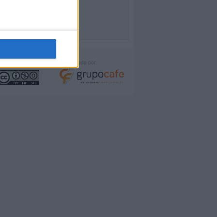
icencia:
Desarrollado por: