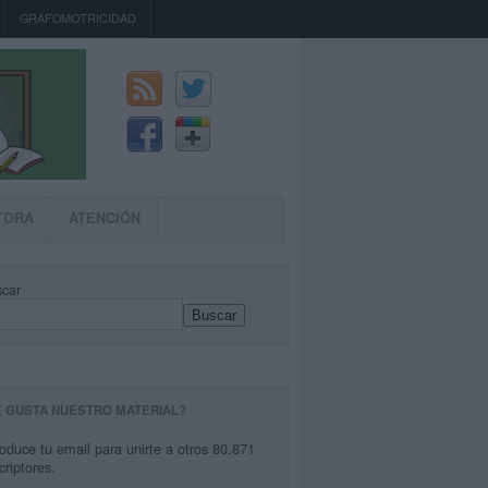
GRAFOMOTRICIDAD
TORA
ATENCIÓN
car
Buscar
E GUSTA NUESTRO MATERIAL?
roduce tu email para unirte a otros 80.871
criptores.