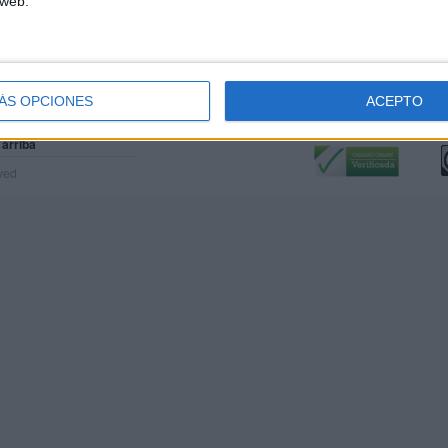
 web.
ÁS OPCIONES
ACEPTO
Calidad:
L
 arriba
rved