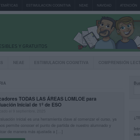
TEMÁTICAS
ESTIMULACION COGNITIVA
NEAE
NAVIDAD
ATENCIÓN
AS
NEAE
ESTIMULACION COGNITIVA
COMPRENSIÓN LEC
Bus
RIA
icadores TODAS LAS ÁREAS LOMLOE para
uación Inicial de 1º de ESO
cado el 9 septiembre, 2025
¿T
aluación inicial es una herramienta clave al comenzar el curso, ya
os permite conocer el punto de partida de nuestro alumnado y
Int
ficar de manera más ajustada a […]
sus