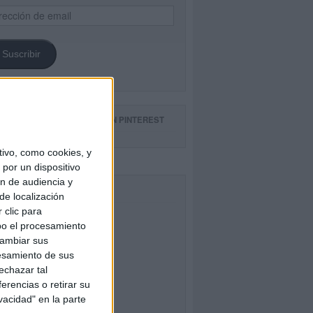
ección
il
Suscribir
GUE NUESTROS TABLEROS EN PINTEREST
ivo, como cookies, y
por un dispositivo
ón de audiencia y
CEBOOK
de localización
 clic para
bo el procesamiento
cambiar sus
esamiento de sus
echazar tal
erencias o retirar su
vacidad" en la parte