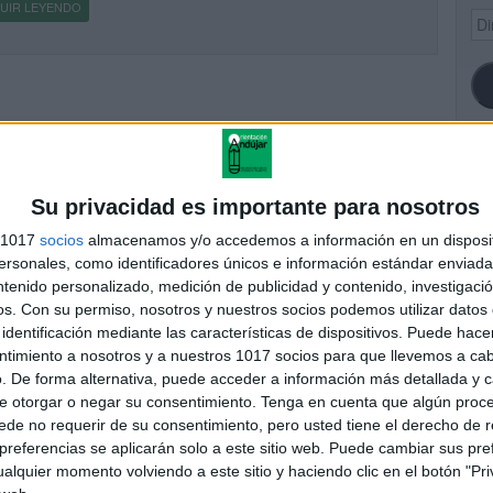
UIR LEYENDO
Dir
de
ema
SI
Su privacidad es importante para nosotros
s 1017
socios
almacenamos y/o accedemos a información en un disposit
sonales, como identificadores únicos e información estándar enviada 
ntenido personalizado, medición de publicidad y contenido, investigaci
FA
os.
Con su permiso, nosotros y nuestros socios podemos utilizar datos 
identificación mediante las características de dispositivos. Puede hacer
ntimiento a nosotros y a nuestros 1017 socios para que llevemos a ca
. De forma alternativa, puede acceder a información más detallada y 
e otorgar o negar su consentimiento.
Tenga en cuenta que algún proc
de no requerir de su consentimiento, pero usted tiene el derecho de r
referencias se aplicarán solo a este sitio web. Puede cambiar sus pref
alquier momento volviendo a este sitio y haciendo clic en el botón "Pri