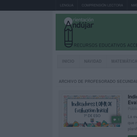
LENGUA
COMPRENSIÓN LECTORA
MA
INICIO
NAVIDAD
MATEMÁTIC
ARCHIVO DE PROFESORADO SECUNDA
Ind
Eval
Publi
La ev
1
que n
plani