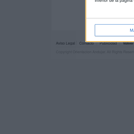
inferior de la página
M
Aviso Legal
Contacto
Publicidad
Volver
Copyright Orientacion Andujar. All Rights Rese