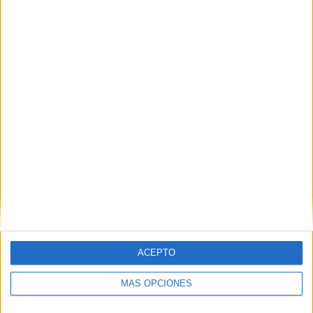
Buscar
Buscar
¿TE GUSTA NUESTRO MATERIAL?
Introduce tu email para unirte a otros
80.852 suscriptores.
Dirección
de
email
ACEPTO
Suscribir
MÁS OPCIONES