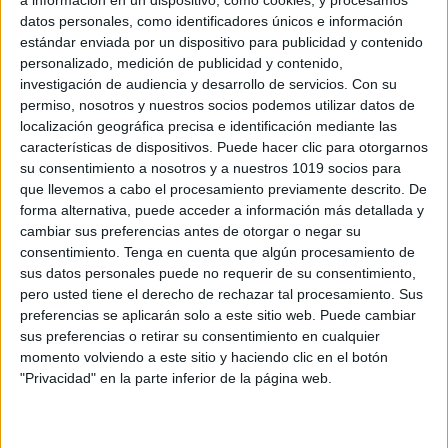
a información en un dispositivo, como cookies, y procesamos
datos personales, como identificadores únicos e información
estándar enviada por un dispositivo para publicidad y contenido
personalizado, medición de publicidad y contenido,
investigación de audiencia y desarrollo de servicios.
Con su
permiso, nosotros y nuestros socios podemos utilizar datos de
Interesante infografía Ciclo de
localización geográfica precisa e identificación mediante las
Aprendizaje – Una Propuesta Práctica e
características de dispositivos. Puede hacer clic para otorgarnos
Innovadora
su consentimiento a nosotros y a nuestros 1019 socios para
que llevemos a cabo el procesamiento previamente descrito. De
Publicado el 23 noviembre, 2017
forma alternativa, puede acceder a información más detallada y
El Ciclo de Aprendizaje es una metodología para
cambiar sus preferencias antes de otorgar o negar su
planificar las clases de ciencias que esta basada en la
consentimiento.
Tenga en cuenta que algún procesamiento de
teoría de Piaget y el modelo de aprendizaje propuesto
sus datos personales puede no requerir de su consentimiento,
pero usted tiene el derecho de rechazar tal procesamiento. Sus
por David Kolb […]
preferencias se aplicarán solo a este sitio web. Puede cambiar
sus preferencias o retirar su consentimiento en cualquier
SEGUIR LEYENDO
momento volviendo a este sitio y haciendo clic en el botón
"Privacidad" en la parte inferior de la página web.