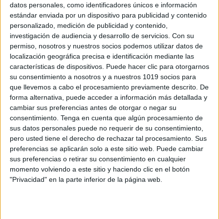
datos personales, como identificadores únicos e información
estándar enviada por un dispositivo para publicidad y contenido
personalizado, medición de publicidad y contenido,
EVALUAR A LOS ALUMNOS con
investigación de audiencia y desarrollo de servicios.
Con su
ESTRATEGIAS MUY ORIGINALES
permiso, nosotros y nuestros socios podemos utilizar datos de
Publicado el 6 octubre, 2023
localización geográfica precisa e identificación mediante las
características de dispositivos. Puede hacer clic para otorgarnos
La evaluación es una parte esencial de la educación.
su consentimiento a nosotros y a nuestros 1019 socios para
Ayuda a los maestros a comprender el progreso de sus
que llevemos a cabo el procesamiento previamente descrito. De
estudiantes y a los estudiantes a medir su propio
forma alternativa, puede acceder a información más detallada y
aprendizaje. Pero, […]
cambiar sus preferencias antes de otorgar o negar su
consentimiento.
Tenga en cuenta que algún procesamiento de
sus datos personales puede no requerir de su consentimiento,
SEGUIR LEYENDO
pero usted tiene el derecho de rechazar tal procesamiento. Sus
preferencias se aplicarán solo a este sitio web. Puede cambiar
sus preferencias o retirar su consentimiento en cualquier
momento volviendo a este sitio y haciendo clic en el botón
"Privacidad" en la parte inferior de la página web.
Buscar