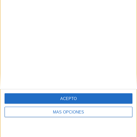
Buscar
¿TE GUSTA NUESTRO MATERIAL?
Introduce tu email para unirte a otros
80.853 suscriptores.
Dirección
de
email
Suscribir
ACEPTO
MÁS OPCIONES
SIGUE NUESTROS TABLEROS EN
PINTEREST