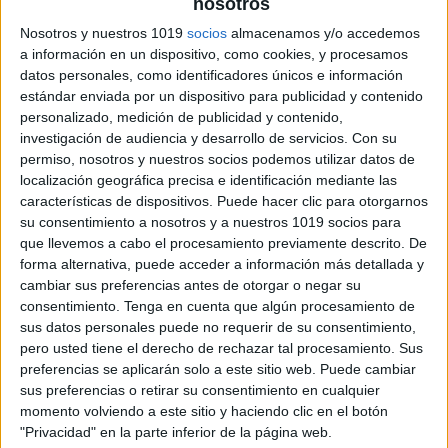
nosotros
Decora tus puertas de clase EN NAVIDAD
Lonas xxl para
Nosotros y nuestros 1019
socios
almacenamos y/o accedemos
a información en un dispositivo, como cookies, y procesamos
Publicado el 11 noviembre, 2025
datos personales, como identificadores únicos e información
Transforma la entrada de tu aula con estas increíbles
estándar enviada por un dispositivo para publicidad y contenido
lonas XXL diseñadas para decorar puertas de clase.
personalizado, medición de publicidad y contenido,
investigación de audiencia y desarrollo de servicios.
Con su
Este recurso no solo embellece el espacio, sino que
permiso, nosotros y nuestros socios podemos utilizar datos de
también crea un ambiente […]
localización geográfica precisa e identificación mediante las
características de dispositivos. Puede hacer clic para otorgarnos
SEGUIR LEYENDO
su consentimiento a nosotros y a nuestros 1019 socios para
que llevemos a cabo el procesamiento previamente descrito. De
forma alternativa, puede acceder a información más detallada y
cambiar sus preferencias antes de otorgar o negar su
consentimiento.
Tenga en cuenta que algún procesamiento de
sus datos personales puede no requerir de su consentimiento,
pero usted tiene el derecho de rechazar tal procesamiento. Sus
preferencias se aplicarán solo a este sitio web. Puede cambiar
sus preferencias o retirar su consentimiento en cualquier
momento volviendo a este sitio y haciendo clic en el botón
"Privacidad" en la parte inferior de la página web.