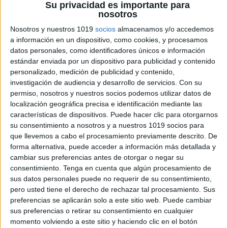
Su privacidad es importante para
nosotros
Nosotros y nuestros 1019
socios
almacenamos y/o accedemos
a información en un dispositivo, como cookies, y procesamos
Lámina didáctica Los animales
datos personales, como identificadores únicos e información
invertebrados
estándar enviada por un dispositivo para publicidad y contenido
personalizado, medición de publicidad y contenido,
Publicado el 9 mayo, 2026
investigación de audiencia y desarrollo de servicios.
Con su
Los animales invertebrados son fascinantes: viven en
permiso, nosotros y nuestros socios podemos utilizar datos de
casi todos los lugares del planeta, tienen formas muy
localización geográfica precisa e identificación mediante las
variadas y cumplen funciones esenciales en los
características de dispositivos. Puede hacer clic para otorgarnos
su consentimiento a nosotros y a nuestros 1019 socios para
ecosistemas. Sin embargo, muchas veces pasan
que llevemos a cabo el procesamiento previamente descrito. De
desapercibidos […]
forma alternativa, puede acceder a información más detallada y
cambiar sus preferencias antes de otorgar o negar su
SEGUIR LEYENDO
consentimiento.
Tenga en cuenta que algún procesamiento de
sus datos personales puede no requerir de su consentimiento,
pero usted tiene el derecho de rechazar tal procesamiento. Sus
preferencias se aplicarán solo a este sitio web. Puede cambiar
sus preferencias o retirar su consentimiento en cualquier
momento volviendo a este sitio y haciendo clic en el botón