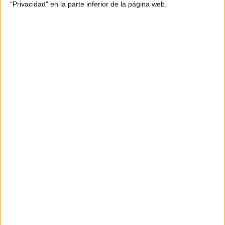
"Privacidad" en la parte inferior de la página web.
Los Mejores Pulpos Reversibles |
¿Conocías estos fantásticos peluches
que se han hecho virales?
Publicado el 2 febrero, 2021
¿No conocías estos geniales Pulpos reversibles?,
pues preparate por que se han puesto de moda en
todo el mundo. Los pulpos de moda tienen dos caras
una alegre y otra […]
SEGUIR LEYENDO