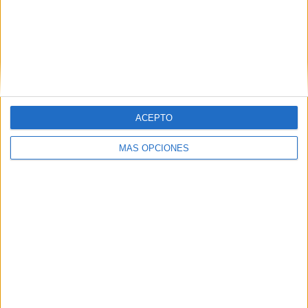
Buscar
Buscar
ACEPTO
MÁS OPCIONES
¿TE GUSTA NUESTRO MATERIAL?
Introduce tu email para unirte a otros
80.870 suscriptores.
Dirección
de
email
Suscribir