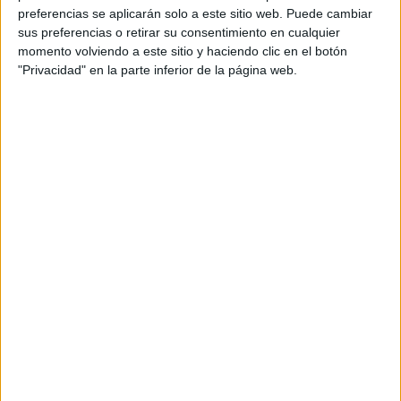
preferencias se aplicarán solo a este sitio web. Puede cambiar
sus preferencias o retirar su consentimiento en cualquier
momento volviendo a este sitio y haciendo clic en el botón
"Privacidad" en la parte inferior de la página web.
PROGRAMA DE Estimulación de la
conciencia fonológica para la posterior
enseñanza de la lectura
Publicado el 21 septiembre, 2018
El presente trabajo tiene como fin principal ser una
guía para todo centro educativo que considere cambiar
el método tradicional de enseñanza de la lectura. Se
ha analizado la bibliografía […]
SEGUIR LEYENDO