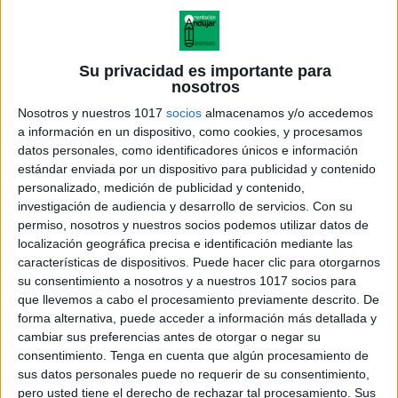
Fichas de Comprensión Lectora sobre
Animales en Inglés
Publicado el 23 agosto, 2025
Su privacidad es importante para
nosotros
Hoy te traigo un recurso muy útil para trabajar el inglés
en Primaria: un conjunto de fichas de comprensión
Nosotros y nuestros 1017
socios
almacenamos y/o accedemos
a información en un dispositivo, como cookies, y procesamos
lectora con textos breves sobre diferentes animales y
datos personales, como identificadores únicos e información
sus hábitats. Cada […]
estándar enviada por un dispositivo para publicidad y contenido
personalizado, medición de publicidad y contenido,
SEGUIR LEYENDO
investigación de audiencia y desarrollo de servicios.
Con su
permiso, nosotros y nuestros socios podemos utilizar datos de
localización geográfica precisa e identificación mediante las
características de dispositivos. Puede hacer clic para otorgarnos
su consentimiento a nosotros y a nuestros 1017 socios para
que llevemos a cabo el procesamiento previamente descrito. De
forma alternativa, puede acceder a información más detallada y
cambiar sus preferencias antes de otorgar o negar su
consentimiento.
Tenga en cuenta que algún procesamiento de
sus datos personales puede no requerir de su consentimiento,
pero usted tiene el derecho de rechazar tal procesamiento. Sus