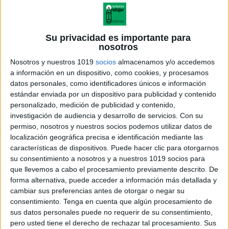
Cuaderno de actividades atencionales,
Los retos de Santa
Su privacidad es importante para
Publicado el 13 diciembre, 2024
nosotros
tas fiestas, diviértete con una serie de retos y
Nosotros y nuestros 1019
socios
almacenamos y/o accedemos
actividades navideñas con Santa Claus como
a información en un dispositivo, como cookies, y procesamos
protagonista. Este cuaderno es ideal para desarrollar
datos personales, como identificadores únicos e información
estándar enviada por un dispositivo para publicidad y contenido
habilidades cognitivas y de atención a través de […]
personalizado, medición de publicidad y contenido,
investigación de audiencia y desarrollo de servicios.
Con su
SEGUIR LEYENDO
permiso, nosotros y nuestros socios podemos utilizar datos de
localización geográfica precisa e identificación mediante las
características de dispositivos. Puede hacer clic para otorgarnos
su consentimiento a nosotros y a nuestros 1019 socios para
que llevemos a cabo el procesamiento previamente descrito. De
forma alternativa, puede acceder a información más detallada y
cambiar sus preferencias antes de otorgar o negar su
consentimiento.
Tenga en cuenta que algún procesamiento de
sus datos personales puede no requerir de su consentimiento,
pero usted tiene el derecho de rechazar tal procesamiento. Sus