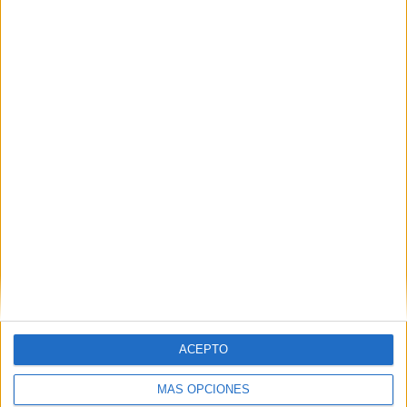
TRABAJAMOS LA ATENCIÓN CON LA
IDENTIFICACIÓN DE NÚMEROS
Publicado el 14 julio, 2020
Identifica los números. Ficha para trabajar la atención
y concentración mediante la discriminación visual.
Trata de identificar los números que son iguales al
modelo de entre el resto de números. […]
SEGUIR LEYENDO
ACEPTO
MÁS OPCIONES