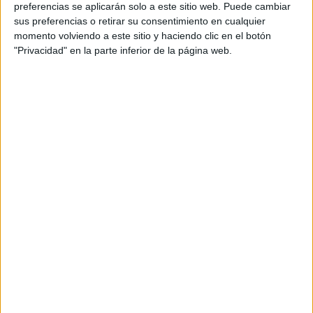
preferencias se aplicarán solo a este sitio web. Puede cambiar
sus preferencias o retirar su consentimiento en cualquier
momento volviendo a este sitio y haciendo clic en el botón
"Privacidad" en la parte inferior de la página web.
Bonito bingo o loteria de navidad 2023
Publicado el 22 diciembre, 2023
Bienvenidos a una nueva entrada en Orientación
Andujar. Hoy traemos una actividad festiva para
disfrutar durante la temporada navideña: un bonito
Bingo o Lotería de Navidad, perfecto para el aula […]
SEGUIR LEYENDO