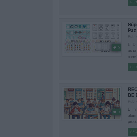
SEG
Súpe
Paz 
Publi
El Dí
0
es un
convi
SEG
REC
DE 
Publi
El in
0
alumn
proce
SEG