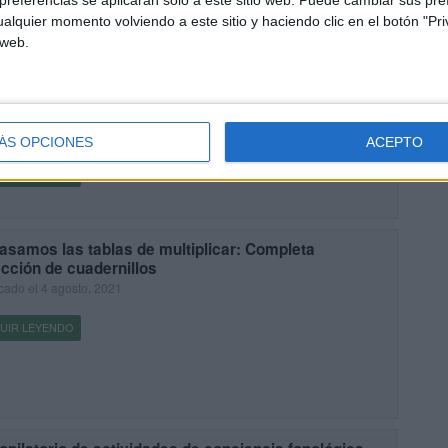
referencias se aplicarán solo a este sitio web. Puede cambiar sus pref
OPILATORIO MATERIALES INFERENCIAS + 40
alquier momento volviendo a este sitio y haciendo clic en el botón "Pri
HIVOS
 web.
cado el 11 abril, 2022
HEMOS PREPRADO UN SUPER RECOPILATORIO DE
RIALES PARA TRABAJAR LAS INFERENCIAS. La inferencia es
peración lógica de deducción que consiste, a partir de indicios
ntes, en volver explícita […]
ÁS OPCIONES
ACEPTO
UIR LEYENDO
asamos las tablas de multiplicar: Completa
cción de cuadernillos
cado el 4 agosto, 2021
UIR LEYENDO