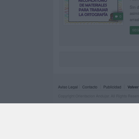
Sin d
asimi
0
arras
SEG
Aviso Legal
Contacto
Publicidad
Volver
Copyright Orientacion Andujar. All Rights Rese