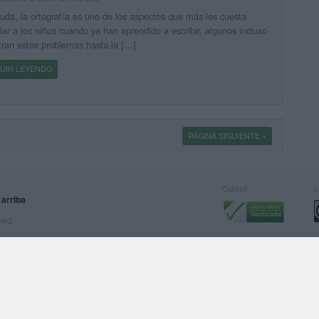
uda, la ortografía es uno de los aspectos que más les cuesta
lar a los niños cuando ya han aprendido a escribir, algunos incluso
tran estos problemas hasta la […]
UIR LEYENDO
PÁGINA SIGUIENTE »
Calidad:
L
 arriba
rved