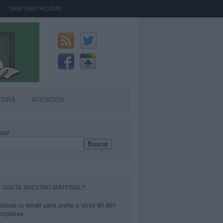
GRAFOMOTRICIDAD
TORA
ATENCIÓN
car
Buscar
E GUSTA NUESTRO MATERIAL?
roduce tu email para unirte a otros 80.861
criptores.