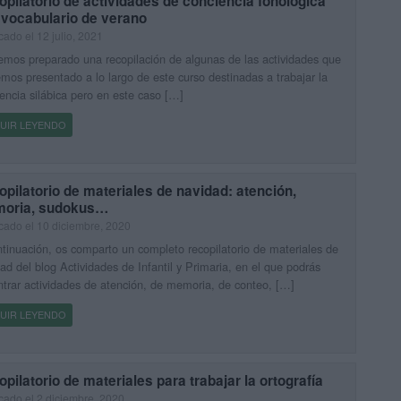
pilatorio de actividades de conciencia fonológica
 vocabulario de verano
cado el 12 julio, 2021
mos preparado una recopilación de algunas de las actividades que
mos presentado a lo largo de este curso destinadas a trabajar la
encia silábica pero en este caso […]
UIR LEYENDO
pilatorio de materiales de navidad: atención,
oria, sudokus…
cado el 10 diciembre, 2020
tinuación, os comparto un completo recopilatorio de materiales de
ad del blog Actividades de Infantil y Primaria, en el que podrás
trar actividades de atención, de memoria, de conteo, […]
UIR LEYENDO
pilatorio de materiales para trabajar la ortografía
cado el 2 diciembre, 2020