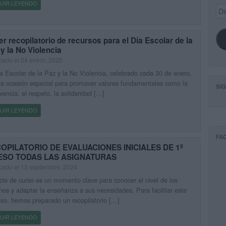
UIR LEYENDO
Dir
de
ema
r recopilatorio de recursos para el Día Escolar de la
y la No Violencia
cado el 24 enero, 2025
a Escolar de la Paz y la No Violencia, celebrado cada 30 de enero,
a ocasión especial para promover valores fundamentales como la
SI
vencia, el respeto, la solidaridad […]
UIR LEYENDO
FA
OPILATORIO DE EVALUACIONES INICIALES DE 1º
ESO TODAS LAS ASIGNATURAS
cado el 13 septiembre, 2024
icio de curso es un momento clave para conocer el nivel de los
os y adaptar la enseñanza a sus necesidades. Para facilitar este
so, hemos preparado un recopilatorio […]
UIR LEYENDO