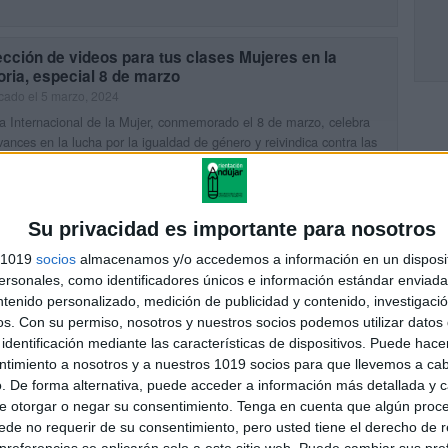
cción de videos para tus clases Mujeres en la
oria, especial 8 de marzo
cado el 5 marzo, 2024
a Internacional de la Mujer, conmemorado el 8 de marzo, celebra
vances en la lucha por la igualdad de género y reivindica contra las
iminaciones persistentes. Esta fecha […]
UIR LEYENDO
Su privacidad es importante para nosotros
s 1019
socios
almacenamos y/o accedemos a información en un disposit
pilatorio de cuentos para trabajar el día de la PAZ
sonales, como identificadores únicos e información estándar enviada 
cado el 14 enero, 2024
ntenido personalizado, medición de publicidad y contenido, investigaci
CE PARA COMPRAR LOS LIBROS El Día de la Paz es una
os.
Con su permiso, nosotros y nuestros socios podemos utilizar datos 
 importante para concienciar a niños y adultos sobre la importancia
identificación mediante las características de dispositivos. Puede hacer
 convivencia pacífica y el […]
ntimiento a nosotros y a nuestros 1019 socios para que llevemos a ca
. De forma alternativa, puede acceder a información más detallada y 
UIR LEYENDO
e otorgar o negar su consentimiento.
Tenga en cuenta que algún proc
de no requerir de su consentimiento, pero usted tiene el derecho de r