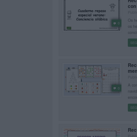
Reco
con
Publi
Os he
0
os he
conci
SEG
Reco
mem
Publi
A con
0
navid
encon
SEG
Reco
Publi