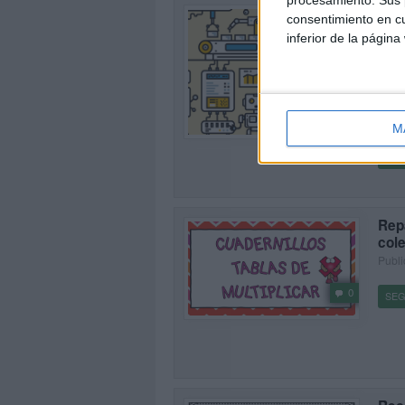
procesamiento. Sus p
REC
consentimiento en cu
ARC
inferior de la página
Publi
OS 
MATE
una o
0
prese
M
SEG
Rep
cole
Publi
0
SEG