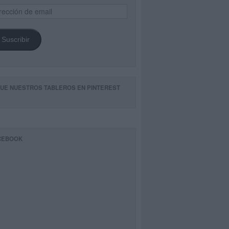
ección
il
Suscribir
GUE NUESTROS TABLEROS EN PINTEREST
CEBOOK