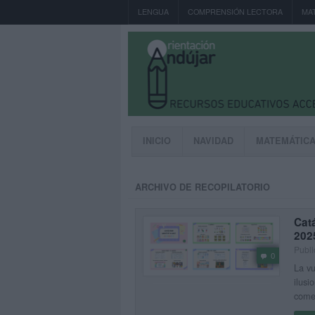
LENGUA
COMPRENSIÓN LECTORA
MA
INICIO
NAVIDAD
MATEMÁTIC
ARCHIVO DE RECOPILATORIO
Catá
202
Publi
0
La vu
ilusi
comen