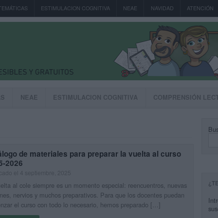
TEMÁTICAS
ESTIMULACION COGNITIVA
NEAE
NAVIDAD
ATENCIÓN
AS
NEAE
ESTIMULACION COGNITIVA
COMPRENSIÓN LEC
Bus
logo de materiales para preparar la vuelta al curso
5-2026
cado el 4 septiembre, 2025
¿T
elta al cole siempre es un momento especial: reencuentros, nuevas
ones, nervios y muchos preparativos. Para que los docentes puedan
Int
zar el curso con todo lo necesario, hemos preparado […]
sus