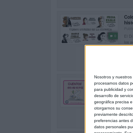
Cole
hist
Publi
El Dí
0
los a
discr
SEG
Nosotros y nuestro
Reco
procesamos datos per
Publi
para publicidad y co
ENLA
desarrollo de servici
0
fecha
geográfica precisa e 
de la
otorgarnos su conse
previamente descrito
SEG
preferencias antes d
datos personales pue