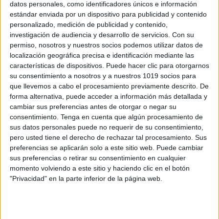
datos personales, como identificadores únicos e información
CALENDARIO A TODO COLOR PARA
estándar enviada por un dispositivo para publicidad y contenido
DECORAR TU CLASE CURSO 2023-2024
personalizado, medición de publicidad y contenido,
investigación de audiencia y desarrollo de servicios.
Con su
Publicado el 16 agosto, 2023
permiso, nosotros y nuestros socios podemos utilizar datos de
CALENDARIO A TODO COLOR PARA DECORAR TU
localización geográfica precisa e identificación mediante las
CLASE CURSO 2023-2024 ¡Bienvenidos a nuestro
características de dispositivos. Puede hacer clic para otorgarnos
su consentimiento a nosotros y a nuestros 1019 socios para
blog educativo! En este artículo, queremos compartir
que llevemos a cabo el procesamiento previamente descrito. De
una idea divertida y práctica para decorar tu clase en
forma alternativa, puede acceder a información más detallada y
[…]
cambiar sus preferencias antes de otorgar o negar su
consentimiento.
Tenga en cuenta que algún procesamiento de
SEGUIR LEYENDO
sus datos personales puede no requerir de su consentimiento,
pero usted tiene el derecho de rechazar tal procesamiento. Sus
preferencias se aplicarán solo a este sitio web. Puede cambiar
sus preferencias o retirar su consentimiento en cualquier
momento volviendo a este sitio y haciendo clic en el botón
"Privacidad" en la parte inferior de la página web.
Buscar
Buscar