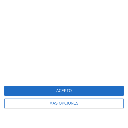
¿TE GUSTA NUESTRO MATERIAL?
Introduce tu email para unirte a otros
80.850 suscriptores.
Dirección
de
email
Suscribir
ACEPTO
MÁS OPCIONES
SIGUE NUESTROS TABLEROS EN
PINTEREST