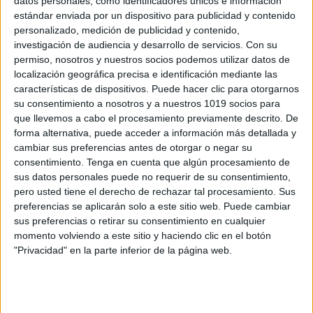
datos personales, como identificadores únicos e información
Vamos a recortar y decorar la clase
estándar enviada por un dispositivo para publicidad y contenido
especial NAVIDAD VOL.1
personalizado, medición de publicidad y contenido,
Publicado el 14 noviembre, 2024
investigación de audiencia y desarrollo de servicios.
Con su
permiso, nosotros y nuestros socios podemos utilizar datos de
¡La Navidad está a la vuelta de la esquina, y qué mejor
localización geográfica precisa e identificación mediante las
manera de celebrarla que decorando el aula! Hoy
características de dispositivos. Puede hacer clic para otorgarnos
compartimos un material especial de Navidad con
su consentimiento a nosotros y a nuestros 1019 socios para
diseños para recortar […]
que llevemos a cabo el procesamiento previamente descrito. De
forma alternativa, puede acceder a información más detallada y
SEGUIR LEYENDO
cambiar sus preferencias antes de otorgar o negar su
consentimiento.
Tenga en cuenta que algún procesamiento de
sus datos personales puede no requerir de su consentimiento,
pero usted tiene el derecho de rechazar tal procesamiento. Sus
preferencias se aplicarán solo a este sitio web. Puede cambiar
sus preferencias o retirar su consentimiento en cualquier
Buscar
momento volviendo a este sitio y haciendo clic en el botón
"Privacidad" en la parte inferior de la página web.
Buscar