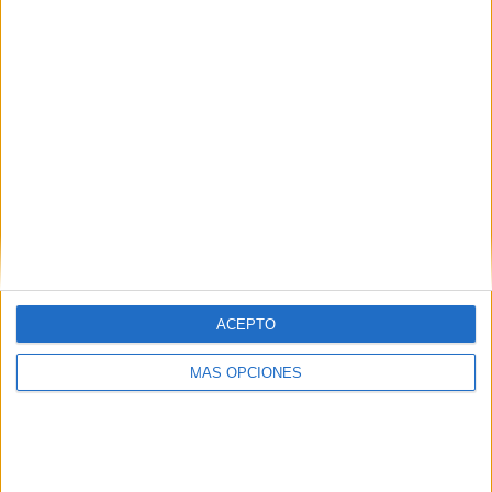
¿TE GUSTA NUESTRO MATERIAL?
Introduce tu email para unirte a otros
80.853 suscriptores.
Dirección
de
email
Suscribir
ACEPTO
MÁS OPCIONES
SIGUE NUESTROS TABLEROS EN
PINTEREST