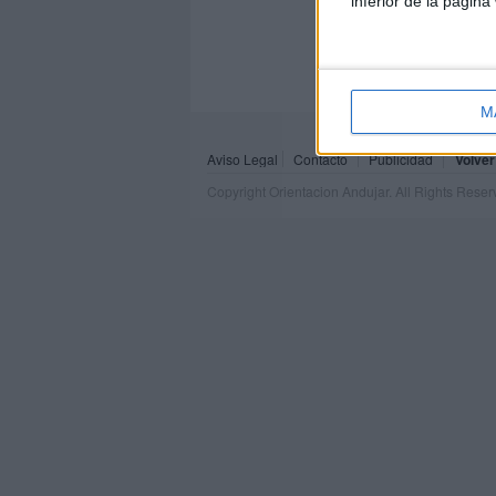
inferior de la página
M
Aviso Legal
Contacto
Publicidad
Volver
Copyright Orientacion Andujar. All Rights Rese