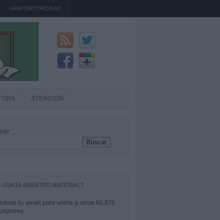
GRAFOMOTRICIDAD
TORA
ATENCIÓN
car
Buscar
E GUSTA NUESTRO MATERIAL?
roduce tu email para unirte a otros 80.870
criptores.