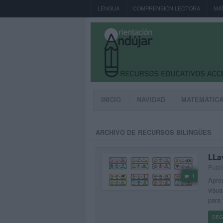
LENGUA
COMPRENSIÓN LECTORA
MA
INICIO
NAVIDAD
MATEMÁTIC
ARCHIVO DE RECURSOS BILINGÜES
LLa
Publi
1
Apren
visua
para 
SEG