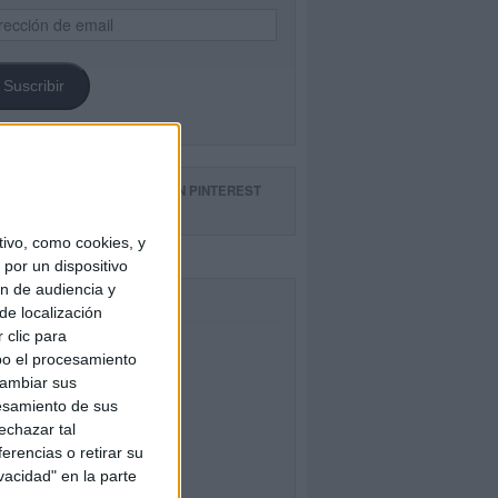
ección
il
Suscribir
GUE NUESTROS TABLEROS EN PINTEREST
ivo, como cookies, y
por un dispositivo
ón de audiencia y
CEBOOK
de localización
 clic para
bo el procesamiento
cambiar sus
esamiento de sus
echazar tal
erencias o retirar su
vacidad" en la parte