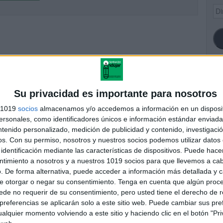
Dir
de
ema
SI
Su privacidad es importante para nosotros
s 1019
socios
almacenamos y/o accedemos a información en un disposit
sonales, como identificadores únicos e información estándar enviada 
ntenido personalizado, medición de publicidad y contenido, investigaci
FA
os.
Con su permiso, nosotros y nuestros socios podemos utilizar datos 
identificación mediante las características de dispositivos. Puede hacer
ntimiento a nosotros y a nuestros 1019 socios para que llevemos a ca
. De forma alternativa, puede acceder a información más detallada y 
e otorgar o negar su consentimiento.
Tenga en cuenta que algún proc
de no requerir de su consentimiento, pero usted tiene el derecho de r
referencias se aplicarán solo a este sitio web. Puede cambiar sus pref
alquier momento volviendo a este sitio y haciendo clic en el botón "Pri