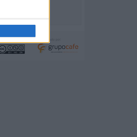
icencia:
Desarrollado por: