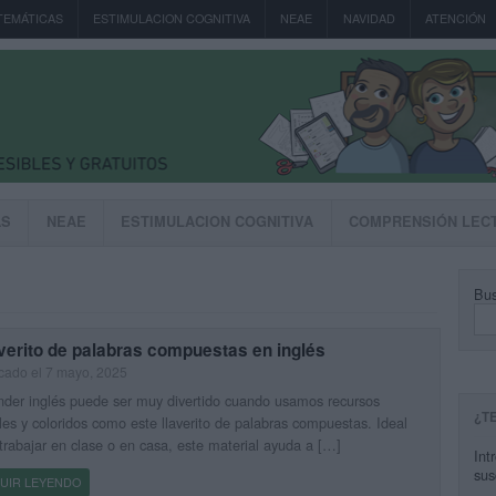
TEMÁTICAS
ESTIMULACION COGNITIVA
NEAE
NAVIDAD
ATENCIÓN
AS
NEAE
ESTIMULACION COGNITIVA
COMPRENSIÓN LEC
Bus
verito de palabras compuestas en inglés
cado el 7 mayo, 2025
der inglés puede ser muy divertido cuando usamos recursos
¿T
les y coloridos como este llaverito de palabras compuestas. Ideal
trabajar en clase o en casa, este material ayuda a […]
Int
sus
UIR LEYENDO