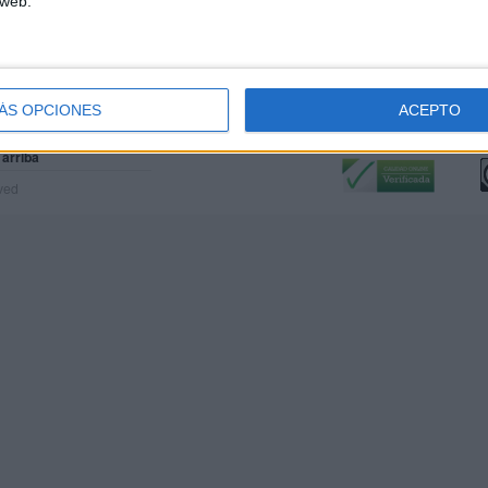
 web.
ÁS OPCIONES
ACEPTO
Calidad:
L
 arriba
rved