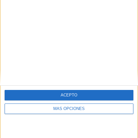
¿TE GUSTA NUESTRO MATERIAL?
Introduce tu email para unirte a otros
80.859 suscriptores.
Dirección
de
email
Suscribir
ACEPTO
MÁS OPCIONES
SIGUE NUESTROS TABLEROS EN
PINTEREST