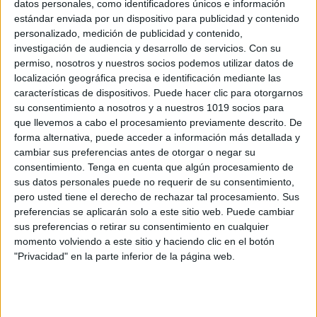
datos personales, como identificadores únicos e información
estándar enviada por un dispositivo para publicidad y contenido
NUEVAS Y BONITAS EFEMÉRIDES JUNIO
personalizado, medición de publicidad y contenido,
2025
investigación de audiencia y desarrollo de servicios.
Con su
Publicado el 29 mayo, 2025
permiso, nosotros y nuestros socios podemos utilizar datos de
localización geográfica precisa e identificación mediante las
¡El mes de junio llega cargado de fechas especiales
características de dispositivos. Puede hacer clic para otorgarnos
para trabajar en clase! Con este material visual y
su consentimiento a nosotros y a nuestros 1019 socios para
colorido, podrás presentar a tus alumnos las
que llevemos a cabo el procesamiento previamente descrito. De
efemérides más importantes del mes, […]
forma alternativa, puede acceder a información más detallada y
cambiar sus preferencias antes de otorgar o negar su
SEGUIR LEYENDO
consentimiento.
Tenga en cuenta que algún procesamiento de
sus datos personales puede no requerir de su consentimiento,
pero usted tiene el derecho de rechazar tal procesamiento. Sus
preferencias se aplicarán solo a este sitio web. Puede cambiar
sus preferencias o retirar su consentimiento en cualquier
momento volviendo a este sitio y haciendo clic en el botón
Buscar
"Privacidad" en la parte inferior de la página web.
Buscar