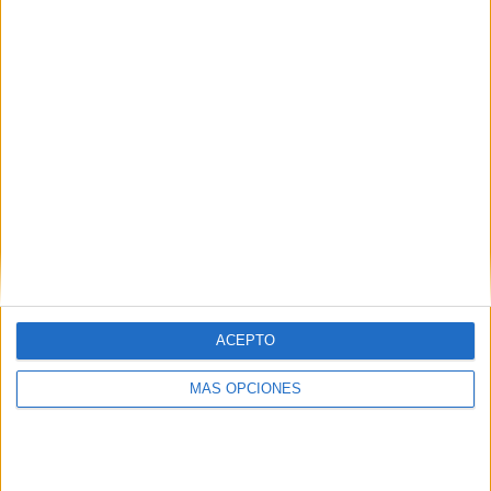
¿TE GUSTA NUESTRO MATERIAL?
Introduce tu email para unirte a otros
80.853 suscriptores.
Dirección
de
email
Suscribir
ACEPTO
MÁS OPCIONES
SIGUE NUESTROS TABLEROS EN
PINTEREST