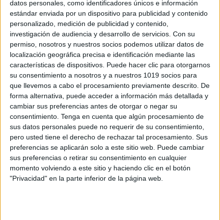
datos personales, como identificadores únicos e información
Más de 200 FRASES PARA TUS
estándar enviada por un dispositivo para publicidad y contenido
INFORMES VALORATIVOS
personalizado, medición de publicidad y contenido,
Publicado el 4 diciembre, 2025
investigación de audiencia y desarrollo de servicios.
Con su
permiso, nosotros y nuestros socios podemos utilizar datos de
✏️ Hoy te compartimos un recurso imprescindible
localización geográfica precisa e identificación mediante las
para docentes: un recopilatorio con más de 200 frases
características de dispositivos. Puede hacer clic para otorgarnos
listas para usar en tus informes valorativos,
su consentimiento a nosotros y a nuestros 1019 socios para
especialmente pensadas para Educación
que llevemos a cabo el procesamiento previamente descrito. De
forma alternativa, puede acceder a información más detallada y
Primaria.Este material recoge […]
cambiar sus preferencias antes de otorgar o negar su
consentimiento.
Tenga en cuenta que algún procesamiento de
SEGUIR LEYENDO
sus datos personales puede no requerir de su consentimiento,
pero usted tiene el derecho de rechazar tal procesamiento. Sus
preferencias se aplicarán solo a este sitio web. Puede cambiar
sus preferencias o retirar su consentimiento en cualquier
momento volviendo a este sitio y haciendo clic en el botón
"Privacidad" en la parte inferior de la página web.
Buscar
Buscar