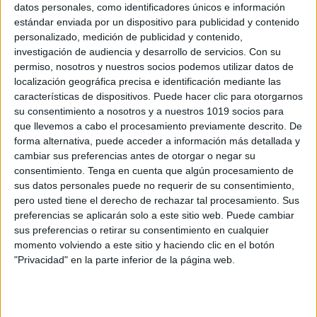
datos personales, como identificadores únicos e información
estándar enviada por un dispositivo para publicidad y contenido
ESPECIAL MARIO LLAVERO PARA
personalizado, medición de publicidad y contenido,
TRABAJAR LAS TABLAS DE
investigación de audiencia y desarrollo de servicios.
Con su
MULTIPLICAR
permiso, nosotros y nuestros socios podemos utilizar datos de
Publicado el 21 abril, 2023
localización geográfica precisa e identificación mediante las
características de dispositivos. Puede hacer clic para otorgarnos
Aprender las tablas de multiplicar es una habilidad
su consentimiento a nosotros y a nuestros 1019 socios para
importante en las matemáticas y en la vida diaria. El
que llevemos a cabo el procesamiento previamente descrito. De
uso de materiales manipulativos, como bloques,
forma alternativa, puede acceder a información más detallada y
cambiar sus preferencias antes de otorgar o negar su
fichas, objetos o tarjetas, puede ser […]
consentimiento.
Tenga en cuenta que algún procesamiento de
sus datos personales puede no requerir de su consentimiento,
SEGUIR LEYENDO
pero usted tiene el derecho de rechazar tal procesamiento. Sus
preferencias se aplicarán solo a este sitio web. Puede cambiar
sus preferencias o retirar su consentimiento en cualquier
momento volviendo a este sitio y haciendo clic en el botón
"Privacidad" en la parte inferior de la página web.
Buscar