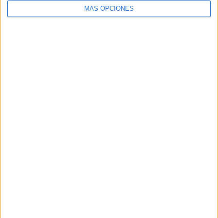
SEGUIR LEYENDO
MÁS OPCIONES
Buscar
Buscar
¿TE GUSTA NUESTRO MATERIAL?
Introduce tu email para unirte a otros
80.859 suscriptores.
Dirección
de