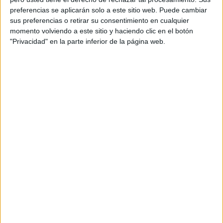
preferencias se aplicarán solo a este sitio web. Puede cambiar
sus preferencias o retirar su consentimiento en cualquier
momento volviendo a este sitio y haciendo clic en el botón
"Privacidad" en la parte inferior de la página web.
Calendario matematico primer ciclo mes
de noviembre 2024
Publicado el 4 noviembre, 2024
¡Llegamos a noviembre con un calendario matemático
especialmente diseñado para educación infantil! Este
recurso es ideal para introducir a los más pequeños en
el mundo de las matemáticas de forma […]
SEGUIR LEYENDO