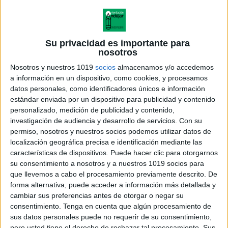
Recopilación de fichas de ejercicios de
Lengua de 4º ESO
Su privacidad es importante para
nosotros
Publicado el 11 noviembre, 2025
Nosotros y nuestros 1019
socios
almacenamos y/o accedemos
Presentamos una recopilación de fichas de ejercicios
a información en un dispositivo, como cookies, y procesamos
de Lengua para 4º de ESO, elaboradas para reforzar
datos personales, como identificadores únicos e información
los contenidos fundamentales del curso de forma
estándar enviada por un dispositivo para publicidad y contenido
progresiva, práctica y clara.Cada bloque de
personalizado, medición de publicidad y contenido,
actividades […]
investigación de audiencia y desarrollo de servicios.
Con su
permiso, nosotros y nuestros socios podemos utilizar datos de
SEGUIR LEYENDO
localización geográfica precisa e identificación mediante las
características de dispositivos. Puede hacer clic para otorgarnos
su consentimiento a nosotros y a nuestros 1019 socios para
que llevemos a cabo el procesamiento previamente descrito. De
forma alternativa, puede acceder a información más detallada y
cambiar sus preferencias antes de otorgar o negar su
consentimiento.
Tenga en cuenta que algún procesamiento de
sus datos personales puede no requerir de su consentimiento,
pero usted tiene el derecho de rechazar tal procesamiento. Sus