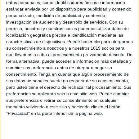
datos personales, como identificadores únicos e información
MEGA CUADERNO DOCENTE con más de
estándar enviada por un dispositivo para publicidad y contenido
personalizado, medición de publicidad y contenido,
500 páginas
investigación de audiencia y desarrollo de servicios.
Con su
Publicado hace 4 semanas
permiso, nosotros y nuestros socios podemos utilizar datos de
La organización es una de las claves para afrontar el
localización geográfica precisa e identificación mediante las
características de dispositivos. Puede hacer clic para otorgarnos
curso escolar con mayor tranquilidad, claridad y
su consentimiento a nosotros y a nuestros 1019 socios para
eficacia. Por eso, hoy compartimos un recurso
que llevemos a cabo el procesamiento previamente descrito. De
realmente especial: un MEGA CUADERNO
forma alternativa, puede acceder a información más detallada y
DOCENTE […]
cambiar sus preferencias antes de otorgar o negar su
consentimiento.
Tenga en cuenta que algún procesamiento de
SEGUIR LEYENDO
sus datos personales puede no requerir de su consentimiento,
pero usted tiene el derecho de rechazar tal procesamiento. Sus
preferencias se aplicarán solo a este sitio web. Puede cambiar
sus preferencias o retirar su consentimiento en cualquier
momento volviendo a este sitio y haciendo clic en el botón
"Privacidad" en la parte inferior de la página web.
Buscar
Buscar