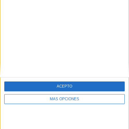
¿TE GUSTA NUESTRO MATERIAL?
Introduce tu email para unirte a otros
80.864 suscriptores.
Dirección
de
email
Suscribir
ACEPTO
MÁS OPCIONES
SIGUE NUESTROS TABLEROS EN
PINTEREST