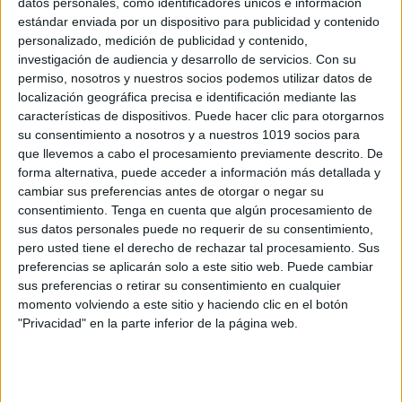
datos personales, como identificadores únicos e información
Manipulativos cucuruchos helado para
estándar enviada por un dispositivo para publicidad y contenido
trabajar las horas en punto
personalizado, medición de publicidad y contenido,
investigación de audiencia y desarrollo de servicios.
Con su
Publicado el 7 febrero, 2025
permiso, nosotros y nuestros socios podemos utilizar datos de
Aprender a leer el reloj puede ser mucho más divertido
localización geográfica precisa e identificación mediante las
cuando se combina con elementos visuales y
características de dispositivos. Puede hacer clic para otorgarnos
manipulativos. Por eso, hemos creado este recurso de
su consentimiento a nosotros y a nuestros 1019 socios para
que llevemos a cabo el procesamiento previamente descrito. De
cucuruchos de helado para trabajar […]
forma alternativa, puede acceder a información más detallada y
cambiar sus preferencias antes de otorgar o negar su
SEGUIR LEYENDO
consentimiento.
Tenga en cuenta que algún procesamiento de
sus datos personales puede no requerir de su consentimiento,
pero usted tiene el derecho de rechazar tal procesamiento. Sus
preferencias se aplicarán solo a este sitio web. Puede cambiar
sus preferencias o retirar su consentimiento en cualquier
momento volviendo a este sitio y haciendo clic en el botón
Buscar
"Privacidad" en la parte inferior de la página web.
Buscar