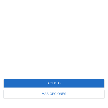
Buscar
¿TE GUSTA NUESTRO MATERIAL?
Introduce tu email para unirte a otros
80.861 suscriptores.
Dirección
de
email
Suscribir
ACEPTO
MÁS OPCIONES