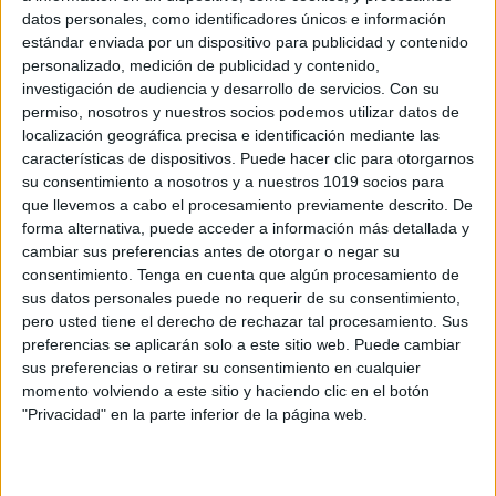
datos personales, como identificadores únicos e información
estándar enviada por un dispositivo para publicidad y contenido
personalizado, medición de publicidad y contenido,
investigación de audiencia y desarrollo de servicios.
Con su
permiso, nosotros y nuestros socios podemos utilizar datos de
EVALUACIÓN 3-4-5 AÑOS POR ÁREAS DE
localización geográfica precisa e identificación mediante las
CONOCIMIENTO INFANTIL 2025-2026
características de dispositivos. Puede hacer clic para otorgarnos
Publicado el 3 septiembre, 2025
su consentimiento a nosotros y a nuestros 1019 socios para
que llevemos a cabo el procesamiento previamente descrito. De
Este recurso recoge la evolución del alumnado de
forma alternativa, puede acceder a información más detallada y
Infantil (3, 4 y 5 años) organizada por áreas de
cambiar sus preferencias antes de otorgar o negar su
conocimiento, siguiendo los criterios de la LOMLOE.
consentimiento.
Tenga en cuenta que algún procesamiento de
Está diseñado para que el […]
sus datos personales puede no requerir de su consentimiento,
pero usted tiene el derecho de rechazar tal procesamiento. Sus
SEGUIR LEYENDO
preferencias se aplicarán solo a este sitio web. Puede cambiar
sus preferencias o retirar su consentimiento en cualquier
momento volviendo a este sitio y haciendo clic en el botón
"Privacidad" en la parte inferior de la página web.
Buscar