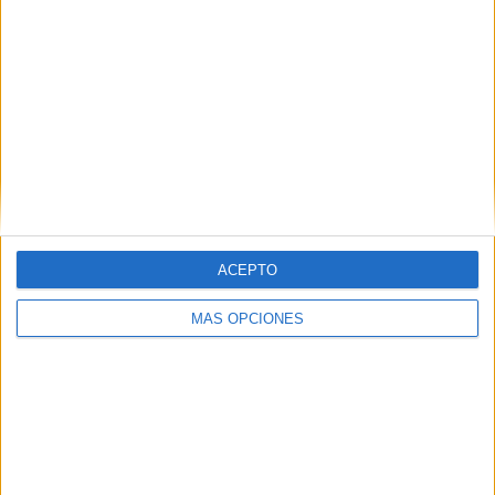
SEGUIR LEYENDO
ACEPTO
MÁS OPCIONES
DOBBLE Juego Encuentra el elemento
común halloween y otoño
Publicado el 7 octubre, 2020
Juegos tipo dobble para encontrar el elemento común
entre distintas tarjetas con pictogramas relacionados