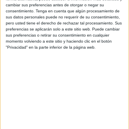
cambiar sus preferencias antes de otorgar o negar su
consentimiento.
Tenga en cuenta que algún procesamiento de
sus datos personales puede no requerir de su consentimiento,
pero usted tiene el derecho de rechazar tal procesamiento. Sus
preferencias se aplicarán solo a este sitio web. Puede cambiar
sus preferencias o retirar su consentimiento en cualquier
momento volviendo a este sitio y haciendo clic en el botón
"Privacidad" en la parte inferior de la página web.
20 PLANTILLAS DE TIPOLOGIAS
TEXTUALES PARA CLASE
Publicado el 20 mayo, 2026
Un recurso visual y estructurado para trabajar todos
los tipos de textos en el aula Este material reúne
plantillas listas para imprimir de las principales
tipologías textuales que se trabajan […]
SEGUIR LEYENDO