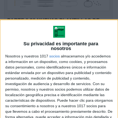
PARTE 2 20 NUEVAS PLANTILLAS DE
TIPOLOGIAS TEXTUALES PARA CLASE
Publicado el 21 mayo, 2026
Más modelos visuales, claros y listos para imprimir
Su privacidad es importante para
Llega la segunda parte del pack de tipologías
nosotros
textuales: 20 nuevas plantillas para trabajar escritura,
Nosotros y nuestros 1017
socios
almacenamos y/o accedemos
comprensión y producción de textos en el […]
a información en un dispositivo, como cookies, y procesamos
datos personales, como identificadores únicos e información
SEGUIR LEYENDO
estándar enviada por un dispositivo para publicidad y contenido
personalizado, medición de publicidad y contenido,
investigación de audiencia y desarrollo de servicios.
Con su
permiso, nosotros y nuestros socios podemos utilizar datos de
localización geográfica precisa e identificación mediante las
características de dispositivos. Puede hacer clic para otorgarnos
su consentimiento a nosotros y a nuestros 1017 socios para
que llevemos a cabo el procesamiento previamente descrito. De
forma alternativa, puede acceder a información más detallada y