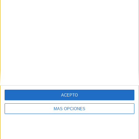
¿TE GUSTA NUESTRO MATERIAL?
Introduce tu email para unirte a otros
80.860 suscriptores.
Dirección
de
email
Suscribir
ACEPTO
MÁS OPCIONES
SIGUE NUESTROS TABLEROS EN
PINTEREST