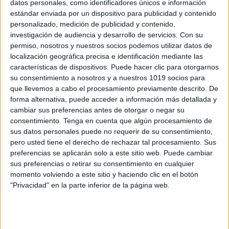
datos personales, como identificadores únicos e información
estándar enviada por un dispositivo para publicidad y contenido
Bonitos calendarios mates por estapas
personalizado, medición de publicidad y contenido,
del mes de junio 2026
investigación de audiencia y desarrollo de servicios.
Con su
Publicado el 31 mayo, 2026
permiso, nosotros y nuestros socios podemos utilizar datos de
localización geográfica precisa e identificación mediante las
Un reto al día para pensar, contar y disfrutar Junio
características de dispositivos. Puede hacer clic para otorgarnos
llega con energía y aprendizaje, y qué mejor manera
su consentimiento a nosotros y a nuestros 1019 socios para
de cerrar el curso que con este calendario de retos
que llevemos a cabo el procesamiento previamente descrito. De
matemáticos. […]
forma alternativa, puede acceder a información más detallada y
cambiar sus preferencias antes de otorgar o negar su
SEGUIR LEYENDO
consentimiento.
Tenga en cuenta que algún procesamiento de
sus datos personales puede no requerir de su consentimiento,
pero usted tiene el derecho de rechazar tal procesamiento. Sus
preferencias se aplicarán solo a este sitio web. Puede cambiar
sus preferencias o retirar su consentimiento en cualquier
momento volviendo a este sitio y haciendo clic en el botón
Buscar
"Privacidad" en la parte inferior de la página web.
Buscar