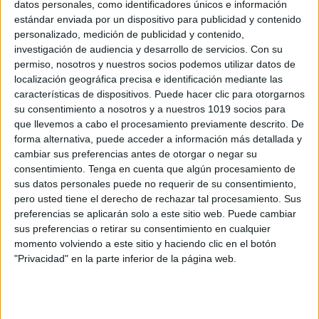
datos personales, como identificadores únicos e información
estándar enviada por un dispositivo para publicidad y contenido
RUBRICA PARA EVALUAR LA
personalizado, medición de publicidad y contenido,
COMPRENSIÓN LECTORA
investigación de audiencia y desarrollo de servicios.
Con su
Publicado el 19 mayo, 2019
permiso, nosotros y nuestros socios podemos utilizar datos de
localización geográfica precisa e identificación mediante las
En el contexto de las pruebas PISA se define la
características de dispositivos. Puede hacer clic para otorgarnos
competencia lectora como: La capacidad individual
su consentimiento a nosotros y a nuestros 1019 socios para
para comprender, utilizar y analizar textos escritos con
que llevemos a cabo el procesamiento previamente descrito. De
el fin de lograr sus objetivos […]
forma alternativa, puede acceder a información más detallada y
cambiar sus preferencias antes de otorgar o negar su
SEGUIR LEYENDO
consentimiento.
Tenga en cuenta que algún procesamiento de
sus datos personales puede no requerir de su consentimiento,
pero usted tiene el derecho de rechazar tal procesamiento. Sus
preferencias se aplicarán solo a este sitio web. Puede cambiar
sus preferencias o retirar su consentimiento en cualquier
momento volviendo a este sitio y haciendo clic en el botón
"Privacidad" en la parte inferior de la página web.
Buscar
Buscar