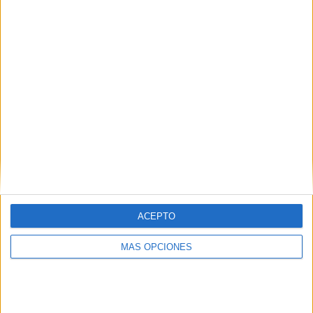
¿TE GUSTA NUESTRO MATERIAL?
Introduce tu email para unirte a otros
80.859 suscriptores.
Dirección
de
email
Suscribir
ACEPTO
MÁS OPCIONES
SIGUE NUESTROS TABLEROS EN
PINTEREST