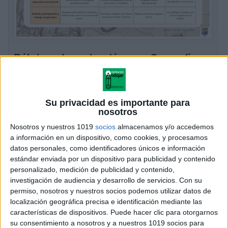
Rúbricas de evaluación para Geografía e
Historia en ESO y Bachillerato
Publicado el 3 noviembre, 2025
La enseñanza de Geografía e Historia debe ir más allá
Su privacidad es importante para
de la memorización de datos, fomentando la
nosotros
comprensión crítica del pasado y del espacio
Nosotros y nuestros 1019
socios
almacenamos y/o accedemos
geográfico, el análisis de fuentes y […]
a información en un dispositivo, como cookies, y procesamos
datos personales, como identificadores únicos e información
SEGUIR LEYENDO
estándar enviada por un dispositivo para publicidad y contenido
personalizado, medición de publicidad y contenido,
investigación de audiencia y desarrollo de servicios.
Con su
permiso, nosotros y nuestros socios podemos utilizar datos de
localización geográfica precisa e identificación mediante las
características de dispositivos. Puede hacer clic para otorgarnos
su consentimiento a nosotros y a nuestros 1019 socios para