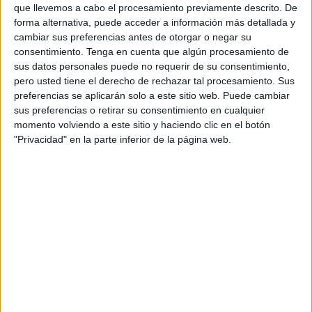
que llevemos a cabo el procesamiento previamente descrito. De
forma alternativa, puede acceder a información más detallada y
cambiar sus preferencias antes de otorgar o negar su
consentimiento.
Tenga en cuenta que algún procesamiento de
sus datos personales puede no requerir de su consentimiento,
pero usted tiene el derecho de rechazar tal procesamiento. Sus
preferencias se aplicarán solo a este sitio web. Puede cambiar
sus preferencias o retirar su consentimiento en cualquier
momento volviendo a este sitio y haciendo clic en el botón
"Privacidad" en la parte inferior de la página web.
Rúbricas de evaluación para Biología y
Geología en ESO y Bachillerato
Publicado el 29 octubre, 2025
La evaluación en Biología y Geología requiere
instrumentos que permitan valorar no solo los
conocimientos teóricos, sino también las
competencias científicas, la observación, la
investigación y el trabajo práctico. En […]