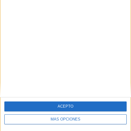
Publicado el 23 octubre, 2025
La evaluación competencial en Lengua Castellana y
Literatura implica valorar no solo los conocimientos
teóricos, sino también la comprensión, la expresión, la
creatividad y la capacidad de análisis del alumnado.
[…]
SEGUIR LEYENDO
ACEPTO
MÁS OPCIONES