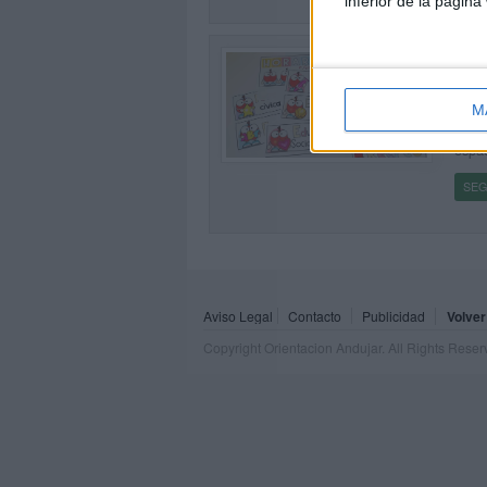
inferior de la página
HOR
Publi
¿Busc
M
en tu
0
espac
SEG
Aviso Legal
Contacto
Publicidad
Volver
Copyright Orientacion Andujar. All Rights Rese