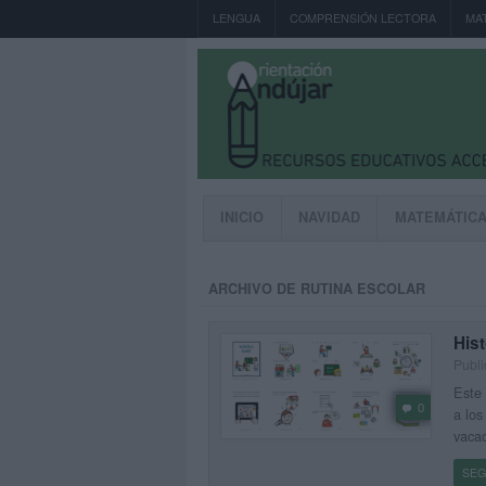
LENGUA
COMPRENSIÓN LECTORA
MA
INICIO
NAVIDAD
MATEMÁTIC
ARCHIVO DE RUTINA ESCOLAR
Hist
Publi
Este 
0
a los
vacac
SEG