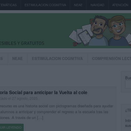
TEMÁTICAS
ESTIMULACION COGNITIVA
NEAE
NAVIDAD
ATENCIÓN
AS
NEAE
ESTIMULACION COGNITIVA
COMPRENSIÓN LEC
Bus
oria Social para anticipar la Vuelta al cole
cado el 27 agosto, 2025
recurso es una historia social con pictogramas diseñada para ayudar
¿T
 alumnos a anticipar y comprender el regreso a la escuela tras las
iones. A través de un […]
Int
sus
UIR LEYENDO