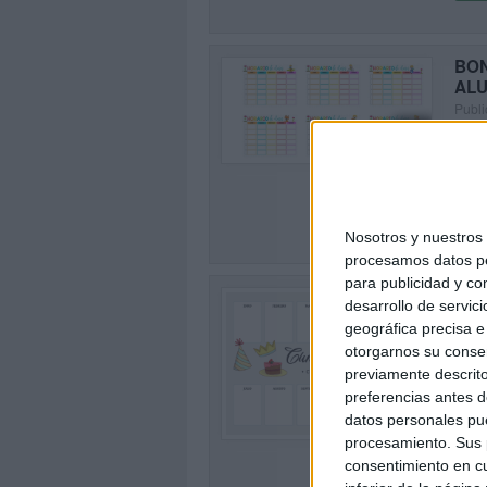
BON
ALU
Publi
0
Comie
horar
y Pri
SEG
Nosotros y nuestro
procesamos datos per
para publicidad y co
Dec
desarrollo de servici
Publi
geográfica precisa e 
Este 
otorgarnos su conse
motiv
previamente descrito
recor
preferencias antes d
0
datos personales pue
SEG
procesamiento. Sus p
consentimiento en cu