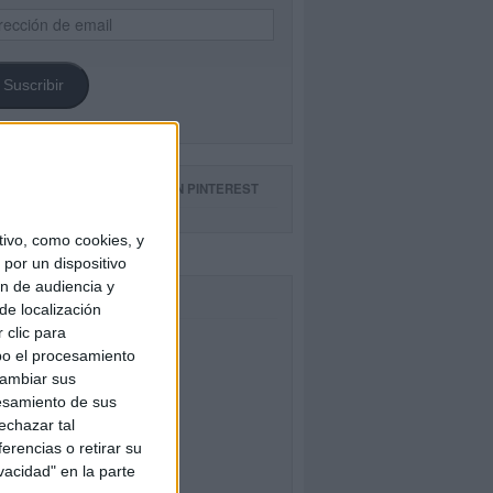
ección
il
Suscribir
GUE NUESTROS TABLEROS EN PINTEREST
ivo, como cookies, y
por un dispositivo
ón de audiencia y
CEBOOK
de localización
 clic para
bo el procesamiento
cambiar sus
esamiento de sus
echazar tal
erencias o retirar su
vacidad" en la parte