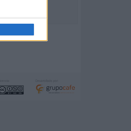
icencia:
Desarrollado por: