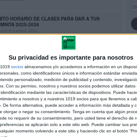
Dir
de
ema
ITO HORARIO DE CLASES PARA DAR A TUS
MNOS 2025-2026
cado el 6 agosto, 2025
nza el curso con organización y un toque de creatividad con estos
ios escolares listos para rellenar. Pensados para Educación Infantil
maria, son ideales para entregar a tus alumnos […]
SI
Su privacidad es importante para nosotros
UIR LEYENDO
s 1019
socios
almacenamos y/o accedemos a información en un disposit
sonales, como identificadores únicos e información estándar enviada 
ntenido personalizado, medición de publicidad y contenido, investigaci
ora tu clase Poster carteles de cumpleaños anual
FA
os.
Con su permiso, nosotros y nuestros socios podemos utilizar datos 
cado el 2 agosto, 2025
identificación mediante las características de dispositivos. Puede hacer
material está pensado para embellecer tu aula de forma práctica y
ntimiento a nosotros y a nuestros 1019 socios para que llevemos a ca
adora. Se trata de un poster de cumpleaños anual, perfecto para
. De forma alternativa, puede acceder a información más detallada y 
dar las fechas especiales de tus alumnos […]
e otorgar o negar su consentimiento.
Tenga en cuenta que algún proc
de no requerir de su consentimiento, pero usted tiene el derecho de r
UIR LEYENDO
referencias se aplicarán solo a este sitio web. Puede cambiar sus pref
alquier momento volviendo a este sitio y haciendo clic en el botón "Pri