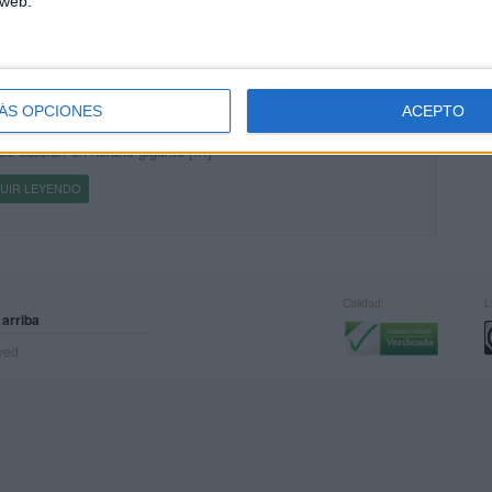
 web.
ARIO GIGANTE PARED PARA DECORAR TU CLASE
cado el 23 junio, 2025
as una forma llamativa y funcional de organizar las rutinas diarias
ÁS OPCIONES
ACEPTO
 aula? Este material es perfecto para dar color, orden y estructura al
io escolar: un horario gigante […]
UIR LEYENDO
Calidad:
L
 arriba
rved