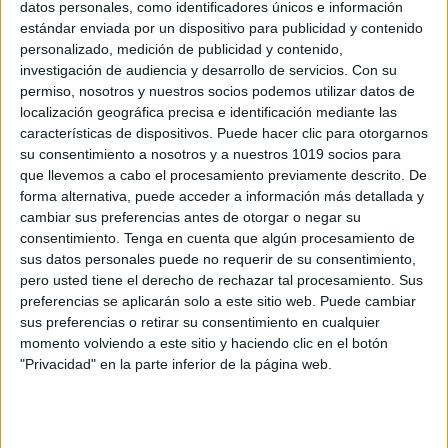
datos personales, como identificadores únicos e información
Trabajamos la atención con laberintos
estándar enviada por un dispositivo para publicidad y contenido
formas geométricas
personalizado, medición de publicidad y contenido,
Publicado el 4 julio, 2025
investigación de audiencia y desarrollo de servicios.
Con su
permiso, nosotros y nuestros socios podemos utilizar datos de
Hoy compartimos un material perfecto para desarrollar
localización geográfica precisa e identificación mediante las
la atención visual, la orientación espacial y la lógica
características de dispositivos. Puede hacer clic para otorgarnos
desde edades tempranas. Con este cuaderno de
su consentimiento a nosotros y a nuestros 1019 socios para
que llevemos a cabo el procesamiento previamente descrito. De
laberintos, los alumnos deberán guiarse entre formas
forma alternativa, puede acceder a información más detallada y
[…]
cambiar sus preferencias antes de otorgar o negar su
consentimiento.
Tenga en cuenta que algún procesamiento de
SEGUIR LEYENDO
sus datos personales puede no requerir de su consentimiento,
pero usted tiene el derecho de rechazar tal procesamiento. Sus
preferencias se aplicarán solo a este sitio web. Puede cambiar
sus preferencias o retirar su consentimiento en cualquier
momento volviendo a este sitio y haciendo clic en el botón
"Privacidad" en la parte inferior de la página web.
Buscar
Buscar