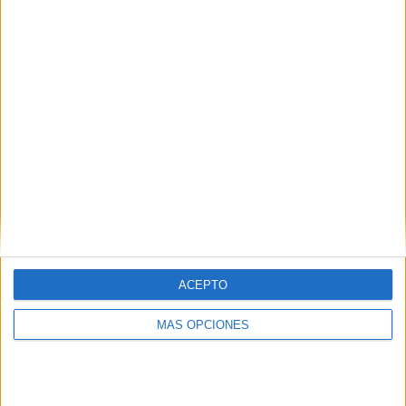
¿TE GUSTA NUESTRO MATERIAL?
Introduce tu email para unirte a otros
80.842 suscriptores.
Dirección
de
email
Suscribir
ACEPTO
MÁS OPCIONES
SIGUE NUESTROS TABLEROS EN
PINTEREST