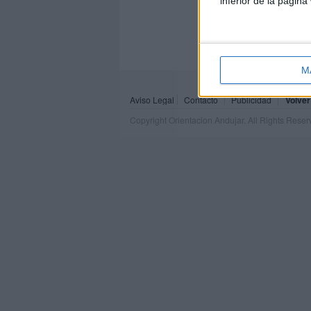
inferior de la página
M
Aviso Legal
Contacto
Publicidad
Volver
Copyright Orientacion Andujar. All Rights Rese