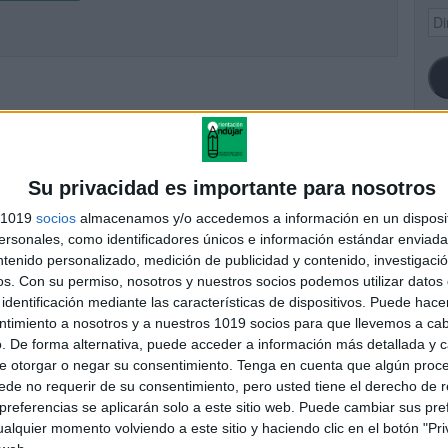
Dir
de
ema
SI
Su privacidad es importante para nosotros
s 1019
socios
almacenamos y/o accedemos a información en un disposit
sonales, como identificadores únicos e información estándar enviada 
ntenido personalizado, medición de publicidad y contenido, investigaci
FA
os.
Con su permiso, nosotros y nuestros socios podemos utilizar datos 
identificación mediante las características de dispositivos. Puede hacer
ntimiento a nosotros y a nuestros 1019 socios para que llevemos a ca
. De forma alternativa, puede acceder a información más detallada y 
e otorgar o negar su consentimiento.
Tenga en cuenta que algún proc
de no requerir de su consentimiento, pero usted tiene el derecho de r
referencias se aplicarán solo a este sitio web. Puede cambiar sus pref
alquier momento volviendo a este sitio y haciendo clic en el botón "Pri