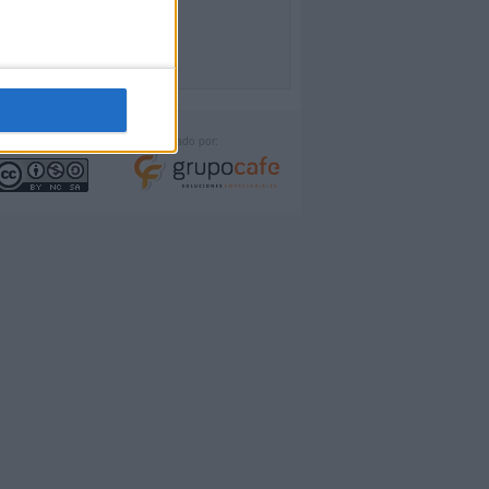
icencia:
Desarrollado por: