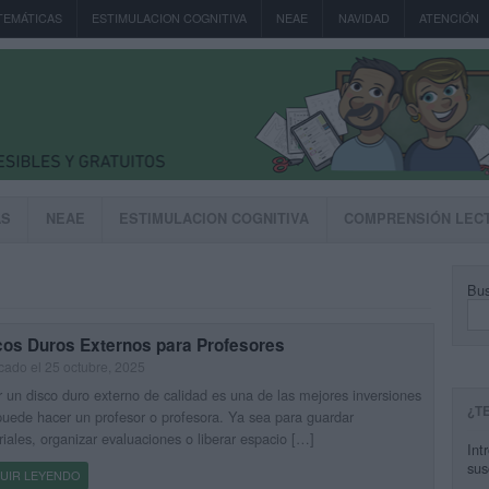
TEMÁTICAS
ESTIMULACION COGNITIVA
NEAE
NAVIDAD
ATENCIÓN
AS
NEAE
ESTIMULACION COGNITIVA
COMPRENSIÓN LEC
Bus
cos Duros Externos para Profesores
cado el 25 octubre, 2025
 un disco duro externo de calidad es una de las mejores inversiones
¿T
uede hacer un profesor o profesora. Ya sea para guardar
iales, organizar evaluaciones o liberar espacio […]
Int
sus
UIR LEYENDO