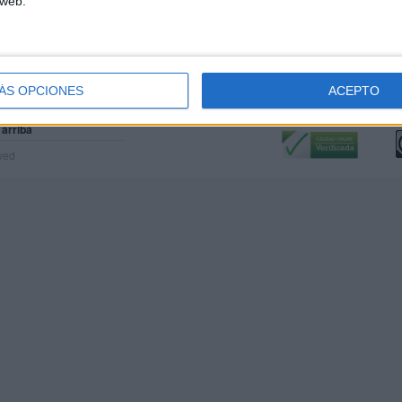
 web.
ÁS OPCIONES
ACEPTO
Calidad:
L
 arriba
rved