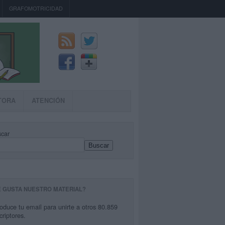
GRAFOMOTRICIDAD
TORA
ATENCIÓN
car
Buscar
E GUSTA NUESTRO MATERIAL?
roduce tu email para unirte a otros 80.859
criptores.