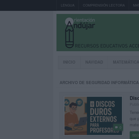
LENGUA
COMPRENSIÓN LECTORA
MA
INICIO
NAVIDAD
MATEMÁTIC
ARCHIVO DE SEGURIDAD INFORMÁTICA
Dis
Publi
Tener
que p
mater
0
SEG