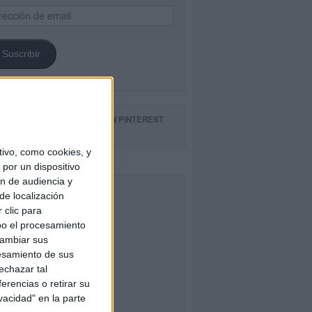
ección
il
Suscribir
GUE NUESTROS TABLEROS EN PINTEREST
ivo, como cookies, y
por un dispositivo
ón de audiencia y
CEBOOK
de localización
 clic para
bo el procesamiento
cambiar sus
esamiento de sus
echazar tal
erencias o retirar su
vacidad" en la parte