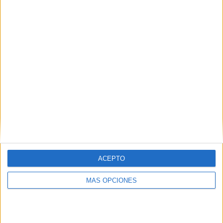
¿TE GUSTA NUESTRO MATERIAL?
Introduce tu email para unirte a otros
80.862 suscriptores.
Dirección
de
email
Suscribir
ACEPTO
MÁS OPCIONES
SIGUE NUESTROS TABLEROS EN
PINTEREST