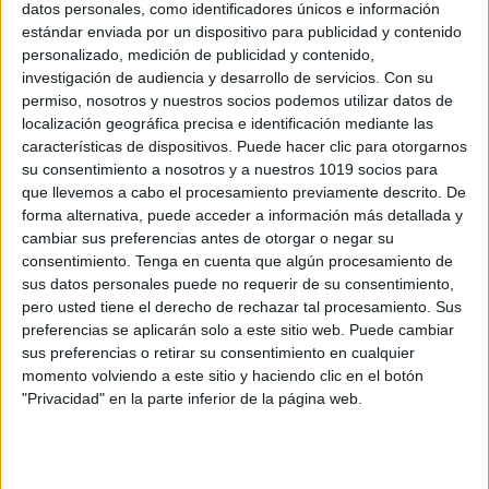
datos personales, como identificadores únicos e información
estándar enviada por un dispositivo para publicidad y contenido
personalizado, medición de publicidad y contenido,
Completísimo material para hacer
investigación de audiencia y desarrollo de servicios.
Con su
Dictados Semanales de palabras
permiso, nosotros y nuestros socios podemos utilizar datos de
Publicado el 9 abril, 2023
localización geográfica precisa e identificación mediante las
características de dispositivos. Puede hacer clic para otorgarnos
Los dictados son una actividad clásica pero efectiva
su consentimiento a nosotros y a nuestros 1019 socios para
para mejorar la ortografía en los niños de primaria. Los
que llevemos a cabo el procesamiento previamente descrito. De
dictados consisten en escuchar una palabra, frase o
forma alternativa, puede acceder a información más detallada y
texto y escribirlo correctamente. […]
cambiar sus preferencias antes de otorgar o negar su
consentimiento.
Tenga en cuenta que algún procesamiento de
SEGUIR LEYENDO
sus datos personales puede no requerir de su consentimiento,
pero usted tiene el derecho de rechazar tal procesamiento. Sus
preferencias se aplicarán solo a este sitio web. Puede cambiar
sus preferencias o retirar su consentimiento en cualquier
momento volviendo a este sitio y haciendo clic en el botón
"Privacidad" en la parte inferior de la página web.
Buscar
Buscar