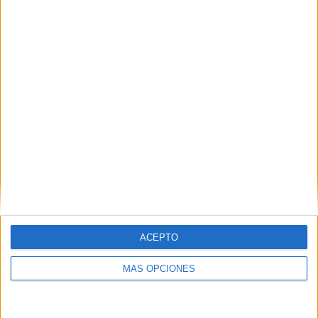
Comprensión lectora especial mundial
2026
Publicado el 29 mayo, 2026
⚽🌎 Comprensión lectora del Mundial 2026 Lecturas y
actividades para aprender con la mayor fiesta del
fútbol El Mundial 2026 es una oportunidad fantástica
para trabajar lectura comprensiva, cultura general, […]
SEGUIR LEYENDO
ACEPTO
MÁS OPCIONES
Buscar