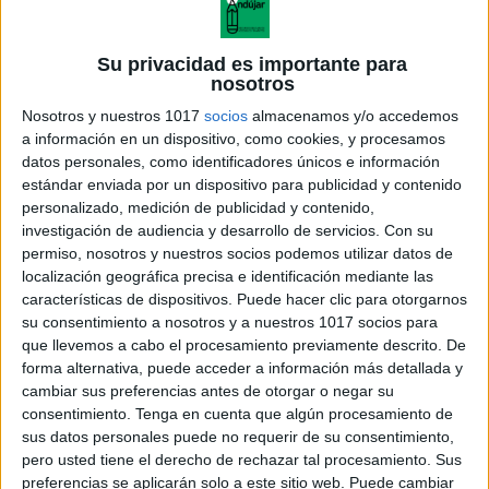
Su privacidad es importante para
nosotros
Todo sobre los equipos del Mundial:
Nosotros y nuestros 1017
socios
almacenamos y/o accedemos
Fichas de investigación
a información en un dispositivo, como cookies, y procesamos
Publicado el 12 junio, 2026
datos personales, como identificadores únicos e información
estándar enviada por un dispositivo para publicidad y contenido
El siguiente recurso reúne una fantástica colección de
personalizado, medición de publicidad y contenido,
fichas temáticas sobre diferentes selecciones
investigación de audiencia y desarrollo de servicios.
Con su
participantes en el Mundial, diseñadas para que el
permiso, nosotros y nuestros socios podemos utilizar datos de
alumnado investigue, descubra y complete
localización geográfica precisa e identificación mediante las
características de dispositivos. Puede hacer clic para otorgarnos
información relevante de cada […]
su consentimiento a nosotros y a nuestros 1017 socios para
que llevemos a cabo el procesamiento previamente descrito. De
SEGUIR LEYENDO
forma alternativa, puede acceder a información más detallada y
cambiar sus preferencias antes de otorgar o negar su
consentimiento.
Tenga en cuenta que algún procesamiento de
sus datos personales puede no requerir de su consentimiento,
pero usted tiene el derecho de rechazar tal procesamiento. Sus
preferencias se aplicarán solo a este sitio web. Puede cambiar