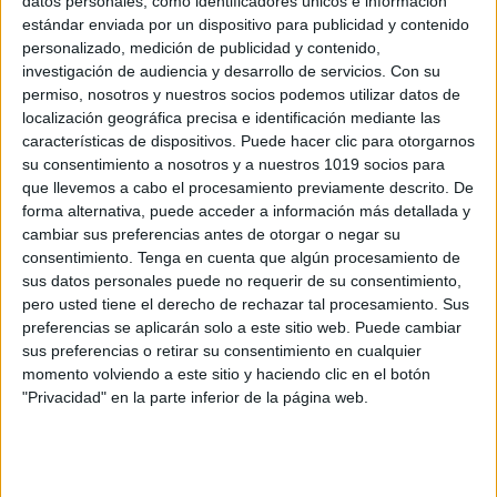
datos personales, como identificadores únicos e información
estándar enviada por un dispositivo para publicidad y contenido
5 Mejores Repetidores de señal Wifi 2021
personalizado, medición de publicidad y contenido,
Publicado el 29 diciembre, 2020
investigación de audiencia y desarrollo de servicios.
Con su
permiso, nosotros y nuestros socios podemos utilizar datos de
En este artículo queremos proponeros cinco
localización geográfica precisa e identificación mediante las
fantásticos amplificadores de señal wifi que os puede
características de dispositivos. Puede hacer clic para otorgarnos
servir para vuestras clases o casa. ¿Estáis hartos de
su consentimiento a nosotros y a nuestros 1019 socios para
que en determinadas zonas de el cole […]
que llevemos a cabo el procesamiento previamente descrito. De
forma alternativa, puede acceder a información más detallada y
SEGUIR LEYENDO
cambiar sus preferencias antes de otorgar o negar su
consentimiento.
Tenga en cuenta que algún procesamiento de
sus datos personales puede no requerir de su consentimiento,
pero usted tiene el derecho de rechazar tal procesamiento. Sus
preferencias se aplicarán solo a este sitio web. Puede cambiar
sus preferencias o retirar su consentimiento en cualquier
Buscar
momento volviendo a este sitio y haciendo clic en el botón
"Privacidad" en la parte inferior de la página web.
Buscar