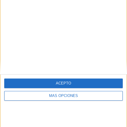
¿TE GUSTA NUESTRO MATERIAL?
Introduce tu email para unirte a otros
80.855 suscriptores.
Dirección
de
email
Suscribir
ACEPTO
MÁS OPCIONES
SIGUE NUESTROS TABLEROS EN
PINTEREST