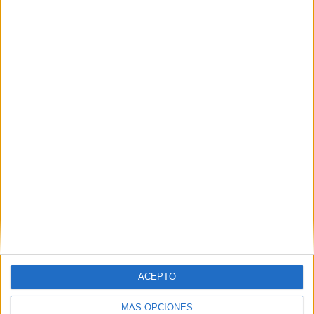
Test on line de Alta Sensibilidad para
adultos y niños
Publicado el 5 diciembre, 2017
Os compartimos estos intereantes test que nos
mandan desde la Asociación Española de
Profesionales de la Alta Sensibilidad – PAS España.
La Sensibilidad de Procesamiento Sensorial es el
término […]
ACEPTO
SEGUIR LEYENDO
MÁS OPCIONES