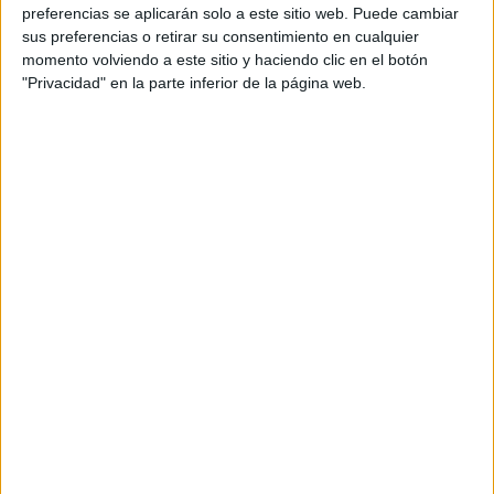
preferencias se aplicarán solo a este sitio web. Puede cambiar
sus preferencias o retirar su consentimiento en cualquier
momento volviendo a este sitio y haciendo clic en el botón
"Privacidad" en la parte inferior de la página web.
Cuaderno educación infantil Actividades
para peques de 2 años
Publicado el 13 febrero, 2024
a importancia de trabajar con actividades dirigidas a
niños de 2 años radica en el significativo desarrollo
cognitivo, emocional, social y físico que ocurre a esta
edad. Los niños de […]
SEGUIR LEYENDO