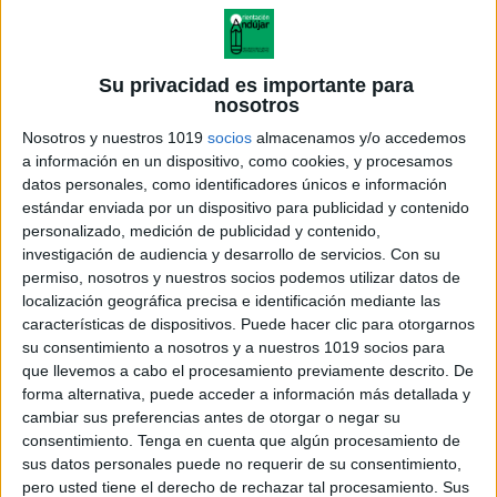
Cuaderno de MUJERES QUE CAMBIARON
EL MUNDO
Su privacidad es importante para
Publicado el 3 marzo, 2026
nosotros
El aprendizaje de la igualdad y la visibilización de
Nosotros y nuestros 1019
socios
almacenamos y/o accedemos
a información en un dispositivo, como cookies, y procesamos
referentes femeninos es una tarea fundamental en la
datos personales, como identificadores únicos e información
escuela. Por eso, hoy presentamos un cuaderno
estándar enviada por un dispositivo para publicidad y contenido
completo, visual y educativo, dedicado a […]
personalizado, medición de publicidad y contenido,
investigación de audiencia y desarrollo de servicios.
Con su
SEGUIR LEYENDO
permiso, nosotros y nuestros socios podemos utilizar datos de
localización geográfica precisa e identificación mediante las
características de dispositivos. Puede hacer clic para otorgarnos
su consentimiento a nosotros y a nuestros 1019 socios para
que llevemos a cabo el procesamiento previamente descrito. De
forma alternativa, puede acceder a información más detallada y
cambiar sus preferencias antes de otorgar o negar su
consentimiento.
Tenga en cuenta que algún procesamiento de
sus datos personales puede no requerir de su consentimiento,
pero usted tiene el derecho de rechazar tal procesamiento. Sus