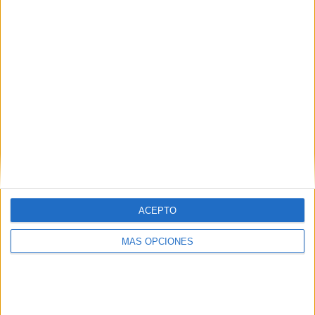
¿TE GUSTA NUESTRO MATERIAL?
Introduce tu email para unirte a otros
80.871 suscriptores.
Dirección
de
email
Suscribir
ACEPTO
MÁS OPCIONES
SIGUE NUESTROS TABLEROS EN
PINTEREST