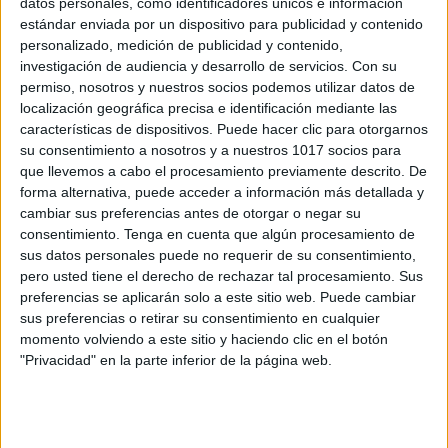
datos personales, como identificadores únicos e información
Mis play List de los Air Pods trabajando
estándar enviada por un dispositivo para publicidad y contenido
mis emociones
personalizado, medición de publicidad y contenido,
investigación de audiencia y desarrollo de servicios.
Con su
Publicado el 16 junio, 2025
permiso, nosotros y nuestros socios podemos utilizar datos de
¡Hola a todos y bienvenidos de nuevo al blog de
localización geográfica precisa e identificación mediante las
Orientación Andújar! Hoy quiero compartir con ustedes
características de dispositivos. Puede hacer clic para otorgarnos
algo un poco diferente, algo muy personal y, a la vez,
su consentimiento a nosotros y a nuestros 1017 socios para
que llevemos a cabo el procesamiento previamente descrito. De
una herramienta […]
forma alternativa, puede acceder a información más detallada y
cambiar sus preferencias antes de otorgar o negar su
SEGUIR LEYENDO
consentimiento.
Tenga en cuenta que algún procesamiento de
sus datos personales puede no requerir de su consentimiento,
pero usted tiene el derecho de rechazar tal procesamiento. Sus
preferencias se aplicarán solo a este sitio web. Puede cambiar
sus preferencias o retirar su consentimiento en cualquier
momento volviendo a este sitio y haciendo clic en el botón
Buscar
"Privacidad" en la parte inferior de la página web.
Buscar