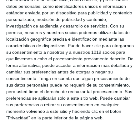
datos personales, como identificadores únicos e información
estándar enviada por un dispositivo para publicidad y contenido
personalizado, medición de publicidad y contenido,
investigación de audiencia y desarrollo de servicios.
Con su
permiso, nosotros y nuestros socios podemos utilizar datos de
Colección de 25 fichas de lectura
localización geográfica precisa e identificación mediante las
comprensiva ideales para primaria
características de dispositivos. Puede hacer clic para otorgarnos
Publicado el 3 febrero, 2017
su consentimiento a nosotros y a nuestros 1019 socios para
que llevemos a cabo el procesamiento previamente descrito. De
De las creadoras Cristina Miras y Lina García del blog
forma alternativa, puede acceder a información más detallada y
fichasalypt os traemos unas fantásticas fichas de
cambiar sus preferencias antes de otorgar o negar su
lectura comprensiva muy divertidas y útiles. FICHAS
consentimiento.
Tenga en cuenta que algún procesamiento de
EN IMAGENES AL FINAL EL PDF Lecturas
sus datos personales puede no requerir de su consentimiento,
comprensivas 01-05 Lecturas […]
pero usted tiene el derecho de rechazar tal procesamiento. Sus
preferencias se aplicarán solo a este sitio web. Puede cambiar
SEGUIR LEYENDO
sus preferencias o retirar su consentimiento en cualquier
momento volviendo a este sitio y haciendo clic en el botón
"Privacidad" en la parte inferior de la página web.