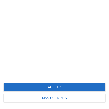
Buscar
Buscar
¿TE GUSTA NUESTRO MATERIAL?
Introduce tu email para unirte a otros
80.853 suscriptores.
Dirección
de
email
ACEPTO
Suscribir
MÁS OPCIONES