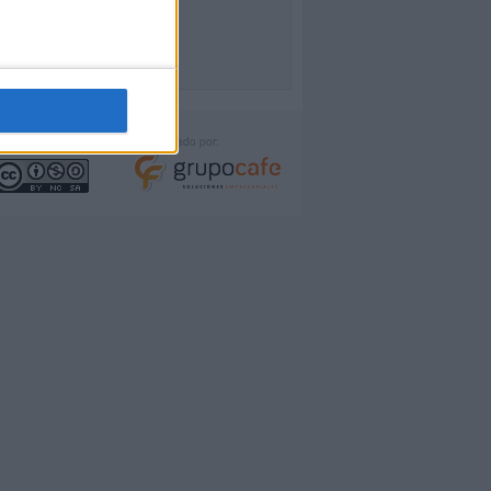
icencia:
Desarrollado por: