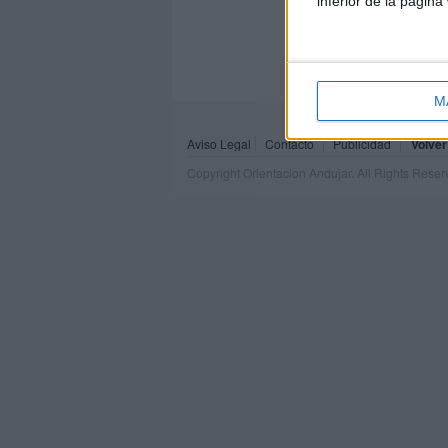
inferior de la página
M
Aviso Legal
Contacto
Publicidad
Volver
Copyright Orientacion Andujar. All Rights Rese