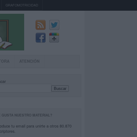
GRAFOMOTRICIDAD
TORA
ATENCIÓN
car
Buscar
E GUSTA NUESTRO MATERIAL?
roduce tu email para unirte a otros 80.870
criptores.