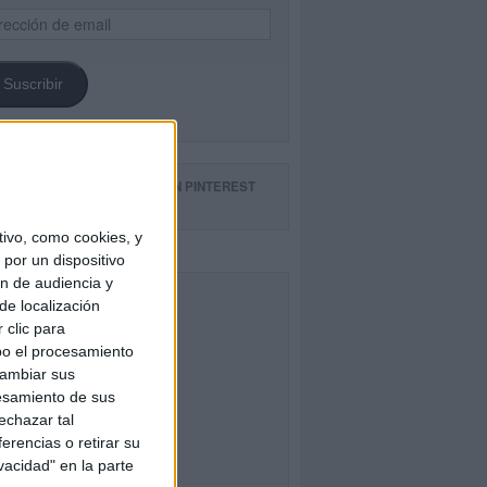
ección
il
Suscribir
GUE NUESTROS TABLEROS EN PINTEREST
ivo, como cookies, y
por un dispositivo
ón de audiencia y
CEBOOK
de localización
 clic para
bo el procesamiento
cambiar sus
esamiento de sus
echazar tal
erencias o retirar su
vacidad" en la parte