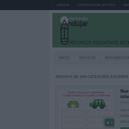
LENGUA
COMPRENSIÓN LECTORA
MA
INICIO
NAVIDAD
MATEMÁTIC
ARCHIVO DE SIN CATEGORÍA ESCRIBIR
Nuev
infa
Publi
Los n
inici
educa
2