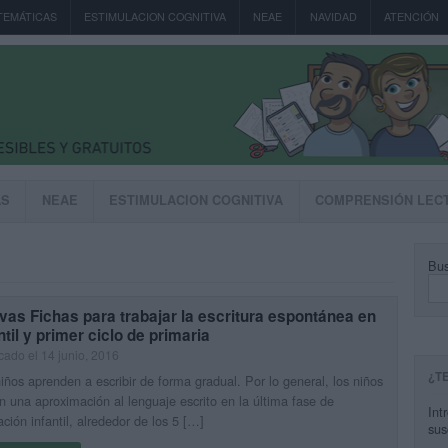
TEMÁTICAS
ESTIMULACION COGNITIVA
NEAE
NAVIDAD
ATENCIÓN
AS
NEAE
ESTIMULACION COGNITIVA
COMPRENSIÓN LEC
Bus
as Fichas para trabajar la escritura espontánea en
ntil y primer ciclo de primaria
cado el 14 junio, 2016
¿T
iños aprenden a escribir de forma gradual. Por lo general, los niños
an una aproximación al lenguaje escrito en la última fase de
Int
ción infantil, alrededor de los 5 […]
sus