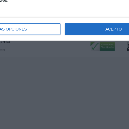
 web.
ÁS OPCIONES
ACEPTO
Calidad:
L
 arriba
rved