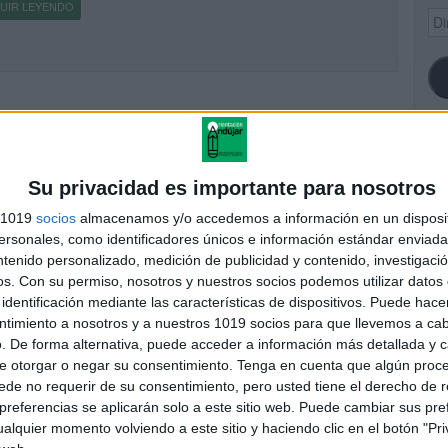
UIR LEYENDO
Dir
de
ema
SI
Su privacidad es importante para nosotros
s 1019
socios
almacenamos y/o accedemos a información en un disposit
sonales, como identificadores únicos e información estándar enviada 
ntenido personalizado, medición de publicidad y contenido, investigaci
FA
os.
Con su permiso, nosotros y nuestros socios podemos utilizar datos 
identificación mediante las características de dispositivos. Puede hacer
ntimiento a nosotros y a nuestros 1019 socios para que llevemos a ca
. De forma alternativa, puede acceder a información más detallada y 
e otorgar o negar su consentimiento.
Tenga en cuenta que algún proc
de no requerir de su consentimiento, pero usted tiene el derecho de r
referencias se aplicarán solo a este sitio web. Puede cambiar sus pref
alquier momento volviendo a este sitio y haciendo clic en el botón "Pri