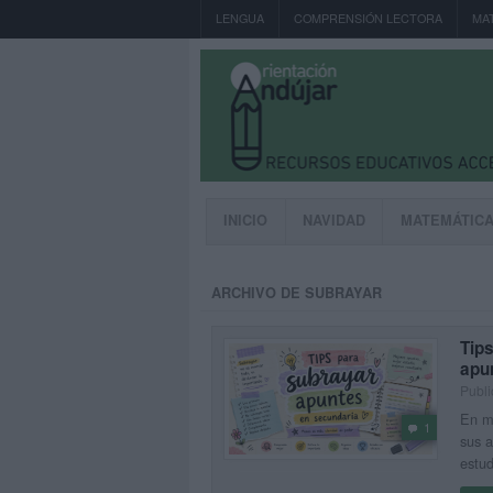
LENGUA
COMPRENSIÓN LECTORA
MA
INICIO
NAVIDAD
MATEMÁTIC
ARCHIVO DE SUBRAYAR
Tip
apu
Publi
En mu
1
sus a
estud