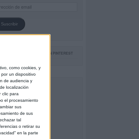
ección
il
Suscribir
GUE NUESTROS TABLEROS EN PINTEREST
ivo, como cookies, y
por un dispositivo
ón de audiencia y
CEBOOK
de localización
 clic para
bo el procesamiento
cambiar sus
esamiento de sus
echazar tal
erencias o retirar su
vacidad" en la parte