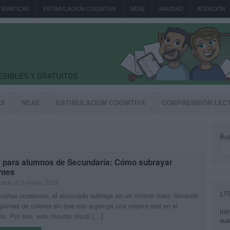
TEMÁTICAS
ESTIMULACION COGNITIVA
NEAE
NAVIDAD
ATENCIÓN
AS
NEAE
ESTIMULACION COGNITIVA
COMPRENSIÓN LEC
Bus
s para alumnos de Secundaria: Cómo subrayar
ntes
cado el 9 mayo, 2026
¿T
chas ocasiones, el alumnado subraya sin un criterio claro, llenando
puntes de colores sin que eso suponga una mejora real en el
Int
io. Por eso, este recurso visual […]
sus