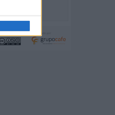
icencia:
Desarrollado por: