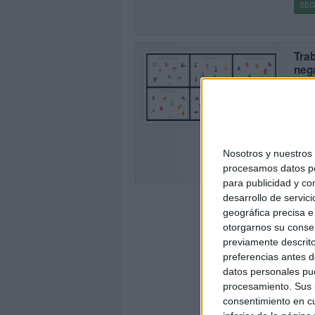
SEG
Tra
neg
Publi
La co
0
en la
negat
Nosotros y nuestro
SEG
procesamos datos per
para publicidad y co
desarrollo de servici
geográfica precisa e 
otorgarnos su conse
previamente descrito
preferencias antes d
datos personales pue
procesamiento. Sus p
consentimiento en cu