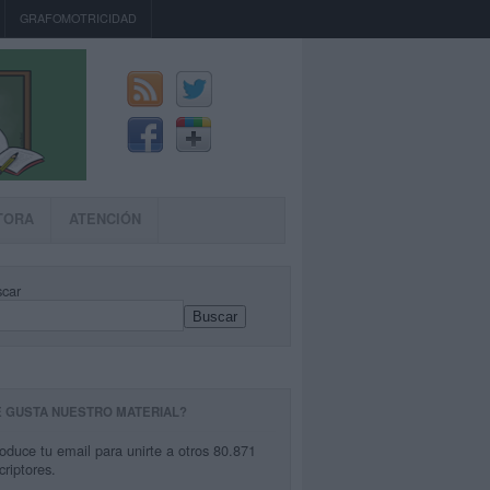
GRAFOMOTRICIDAD
TORA
ATENCIÓN
car
Buscar
E GUSTA NUESTRO MATERIAL?
roduce tu email para unirte a otros 80.871
criptores.