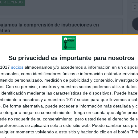
UIR LEYENDO
Dir
de
ema
bajamos la comprensión de instrucciones en
ativo
cado el 20 febrero, 2023
mprensión de instrucciones en negativo es una habilidad esencial
 vida cotidiana y en el entorno educativo. Las instrucciones en
SI
ivo son aquellas que incluyen palabras como «no», […]
Su privacidad es importante para nosotros
s 1017
socios
almacenamos y/o accedemos a información en un disposit
UIR LEYENDO
sonales, como identificadores únicos e información estándar enviada 
ntenido personalizado, medición de publicidad y contenido, investigaci
FA
os.
Con su permiso, nosotros y nuestros socios podemos utilizar datos 
identificación mediante las características de dispositivos. Puede hacer
ntimiento a nosotros y a nuestros 1017 socios para que llevemos a ca
. De forma alternativa, puede acceder a información más detallada y 
e otorgar o negar su consentimiento.
Tenga en cuenta que algún proc
de no requerir de su consentimiento, pero usted tiene el derecho de r
referencias se aplicarán solo a este sitio web. Puede cambiar sus pref
alquier momento volviendo a este sitio y haciendo clic en el botón "Pri