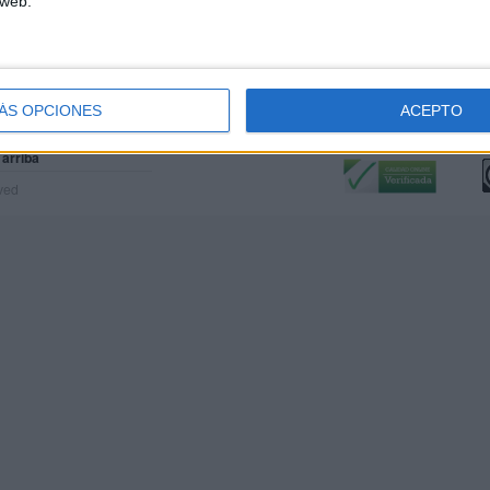
 web.
ÁS OPCIONES
ACEPTO
Calidad:
L
 arriba
rved