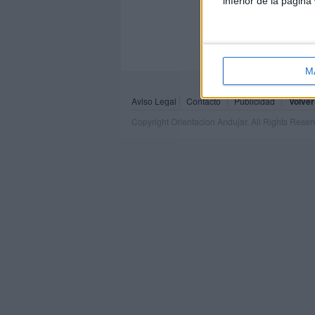
inferior de la página
M
Aviso Legal
Contacto
Publicidad
Volver
Copyright Orientacion Andujar. All Rights Rese