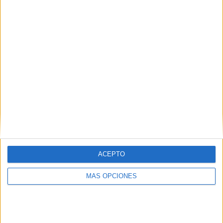
¿TE GUSTA NUESTRO MATERIAL?
Introduce tu email para unirte a otros
80.861 suscriptores.
Dirección
de
email
Suscribir
ACEPTO
MÁS OPCIONES
SIGUE NUESTROS TABLEROS EN
PINTEREST