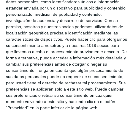
datos personales, como identificadores únicos e información
estándar enviada por un dispositivo para publicidad y contenido
personalizado, medición de publicidad y contenido,
Repasamos las tablas especial mundial
investigación de audiencia y desarrollo de servicios.
Con su
2026
permiso, nosotros y nuestros socios podemos utilizar datos de
localización geográfica precisa e identificación mediante las
Publicado el 2 junio, 2026
características de dispositivos. Puede hacer clic para otorgarnos
Un material ideal para Primaria, refuerzo, aula de
su consentimiento a nosotros y a nuestros 1019 socios para
apoyo, NEAE y para trabajar en casa de manera
que llevemos a cabo el procesamiento previamente descrito. De
lúdica. Repasamos las tablas especial mundial 2026
forma alternativa, puede acceder a información más detallada y
cambiar sus preferencias antes de otorgar o negar su
consentimiento.
Tenga en cuenta que algún procesamiento de
SEGUIR LEYENDO
sus datos personales puede no requerir de su consentimiento,
pero usted tiene el derecho de rechazar tal procesamiento. Sus
preferencias se aplicarán solo a este sitio web. Puede cambiar
sus preferencias o retirar su consentimiento en cualquier
momento volviendo a este sitio y haciendo clic en el botón
"Privacidad" en la parte inferior de la página web.
Buscar
Buscar