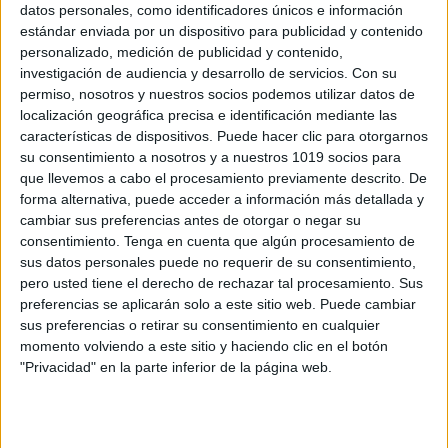
datos personales, como identificadores únicos e información
estándar enviada por un dispositivo para publicidad y contenido
personalizado, medición de publicidad y contenido,
5 TABLAS DE MULTIPLICAR FORMATO
investigación de audiencia y desarrollo de servicios.
Con su
PÓSTER A3
permiso, nosotros y nuestros socios podemos utilizar datos de
Publicado el 9 febrero, 2025
localización geográfica precisa e identificación mediante las
características de dispositivos. Puede hacer clic para otorgarnos
Aprender las tablas de multiplicar es un paso
su consentimiento a nosotros y a nuestros 1019 socios para
fundamental en el desarrollo matemático de los niños.
que llevemos a cabo el procesamiento previamente descrito. De
Para hacer este proceso más visual y atractivo, hemos
forma alternativa, puede acceder a información más detallada y
cambiar sus preferencias antes de otorgar o negar su
diseñado 5 pósters en formato […]
consentimiento.
Tenga en cuenta que algún procesamiento de
sus datos personales puede no requerir de su consentimiento,
SEGUIR LEYENDO
pero usted tiene el derecho de rechazar tal procesamiento. Sus
preferencias se aplicarán solo a este sitio web. Puede cambiar
sus preferencias o retirar su consentimiento en cualquier
momento volviendo a este sitio y haciendo clic en el botón
"Privacidad" en la parte inferior de la página web.
Buscar