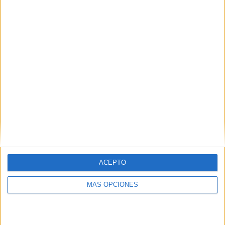
Buscar
¿TE GUSTA NUESTRO MATERIAL?
Introduce tu email para unirte a otros
80.842 suscriptores.
Dirección
de
email
Suscribir
ACEPTO
MÁS OPCIONES
SIGUE NUESTROS TABLEROS EN
PINTEREST