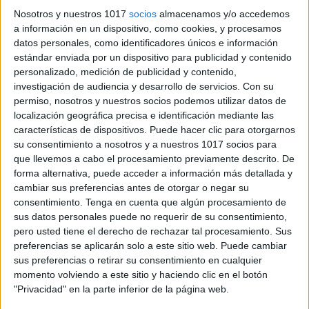
Nosotros y nuestros 1017
socios
almacenamos y/o accedemos
a información en un dispositivo, como cookies, y procesamos
datos personales, como identificadores únicos e información
estándar enviada por un dispositivo para publicidad y contenido
personalizado, medición de publicidad y contenido,
investigación de audiencia y desarrollo de servicios.
Con su
permiso, nosotros y nuestros socios podemos utilizar datos de
localización geográfica precisa e identificación mediante las
características de dispositivos. Puede hacer clic para otorgarnos
#tdah Las nuevas tecnologías adaptadas
su consentimiento a nosotros y a nuestros 1017 socios para
para mejorar la atención.
que llevemos a cabo el procesamiento previamente descrito. De
Publicado el 4 julio, 2015
forma alternativa, puede acceder a información más detallada y
cambiar sus preferencias antes de otorgar o negar su
Hoy contamos con una colaboración muy especial, se
consentimiento.
Tenga en cuenta que algún procesamiento de
trata de Eva Gabaldón Sáez que se encarga de la
sus datos personales puede no requerir de su consentimiento,
dirección de los Centros Psicopedagógicos Gabaldón
pero usted tiene el derecho de rechazar tal procesamiento. Sus
Neuro Attention. Además desde este centro estan
preferencias se aplicarán solo a este sitio web. Puede cambiar
apostando […]
sus preferencias o retirar su consentimiento en cualquier
momento volviendo a este sitio y haciendo clic en el botón
SEGUIR LEYENDO
"Privacidad" en la parte inferior de la página web.