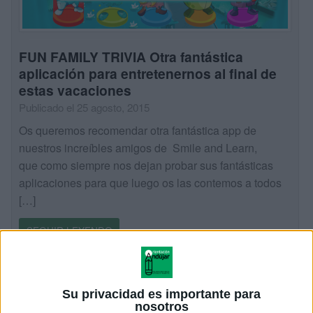
FUN FAMILY TRIVIA Otra fantástica
aplicación para entretenernos al final de
estas vacaciones
Publicado el 25 agosto, 2015
Os queremos recomendar otra fantástica app de
nuestros increíbles amigos de Smile and Learn,
que como siempre nos dejan probar sus fantásticas
aplicaciones para que luego os las contemos a todos
[…]
SEGUIR LEYENDO
Su privacidad es importante para
nosotros