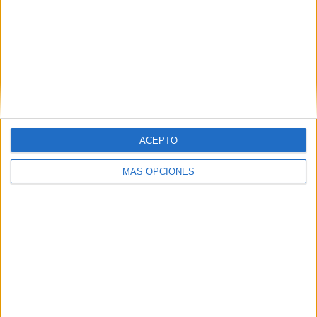
trabajn las siete maravillas del mundo en RA Realidad
aumentada. Estas disponible de forma […]
SEGUIR LEYENDO
ACEPTO
MÁS OPCIONES