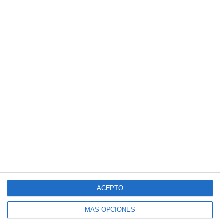
Buscar
Buscar
¿TE GUSTA NUESTRO MATERIAL?
Introduce tu email para unirte a otros
80.852 suscriptores.
Dirección
de
email
ACEPTO
Suscribir
MÁS OPCIONES