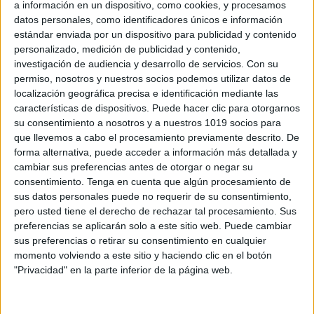
a información en un dispositivo, como cookies, y procesamos
datos personales, como identificadores únicos e información
estándar enviada por un dispositivo para publicidad y contenido
personalizado, medición de publicidad y contenido,
investigación de audiencia y desarrollo de servicios.
Con su
permiso, nosotros y nuestros socios podemos utilizar datos de
localización geográfica precisa e identificación mediante las
características de dispositivos. Puede hacer clic para otorgarnos
su consentimiento a nosotros y a nuestros 1019 socios para
Dirty Bertie tINO EL COCHINO cuento en
que llevemos a cabo el procesamiento previamente descrito. De
inglés
forma alternativa, puede acceder a información más detallada y
Publicado el 3 mayo, 2013
cambiar sus preferencias antes de otorgar o negar su
consentimiento.
Tenga en cuenta que algún procesamiento de
Os dejamos el cuento de Tino en cochino en su
sus datos personales puede no requerir de su consentimiento,
versión Inglesa y en formarto video. Dirty Bertie
pero usted tiene el derecho de rechazar tal procesamiento. Sus
children’s story Video Cuento. Tino el Cochino
preferencias se aplicarán solo a este sitio web. Puede cambiar
FICHA DE LA CANCIÓN […]
sus preferencias o retirar su consentimiento en cualquier
momento volviendo a este sitio y haciendo clic en el botón
SEGUIR LEYENDO
"Privacidad" en la parte inferior de la página web.