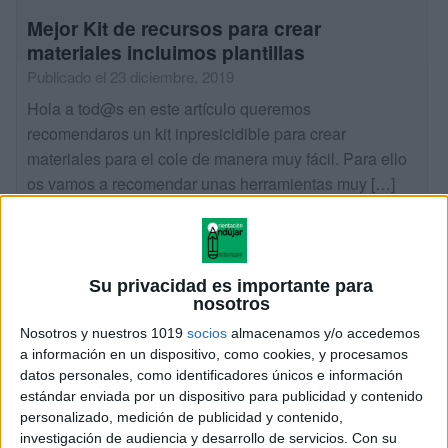
Mejor Kit de recursos para crear
materiales incluimos plantillas
Publicado el 23 diciembre, 2019
Hola a tod@s en este artículo queremos
recomendaros un kit inpresicidible para crear
materiales para el cole de manera muy fácil. Para ello
os vamos a recomendar unas herramientas muy […]
SEGUIR LEYENDO
Su privacidad es importante para
nosotros
Nosotros y nuestros 1019
socios
almacenamos y/o accedemos
a información en un dispositivo, como cookies, y procesamos
datos personales, como identificadores únicos e información
estándar enviada por un dispositivo para publicidad y contenido
personalizado, medición de publicidad y contenido,
investigación de audiencia y desarrollo de servicios.
Con su