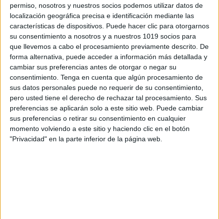
permiso, nosotros y nuestros socios podemos utilizar datos de
localización geográfica precisa e identificación mediante las
características de dispositivos. Puede hacer clic para otorgarnos
su consentimiento a nosotros y a nuestros 1019 socios para
que llevemos a cabo el procesamiento previamente descrito. De
forma alternativa, puede acceder a información más detallada y
#ABN Las familias de los números
cambiar sus preferencias antes de otorgar o negar su
material manipulativo
consentimiento.
Tenga en cuenta que algún procesamiento de
sus datos personales puede no requerir de su consentimiento,
Publicado el 12 noviembre, 2019
pero usted tiene el derecho de rechazar tal procesamiento. Sus
Decimos que dos o más números, con el mismo
preferencias se aplicarán solo a este sitio web. Puede cambiar
número de dígitos, son miembros de la misma familia,
sus preferencias o retirar su consentimiento en cualquier
cuando dos de dichos números tienen al menos un
momento volviendo a este sitio y haciendo clic en el botón
"Privacidad" en la parte inferior de la página web.
dígito común. Por […]
SEGUIR LEYENDO