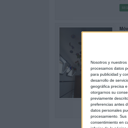
SEG
Móvi
cla
Publi
Hemos
reali
impli
Nosotros y nuestro
procesamos datos per
SEG
para publicidad y co
desarrollo de servici
geográfica precisa e 
5
otorgarnos su conse
previamente descrito
preferencias antes d
datos personales pue
procesamiento. Sus p
consentimiento en cu