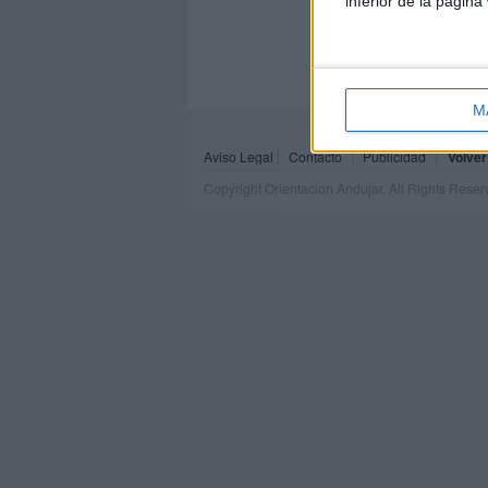
inferior de la página
M
Aviso Legal
Contacto
Publicidad
Volver
Copyright Orientacion Andujar. All Rights Rese