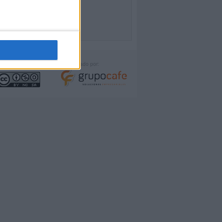
icencia:
Desarrollado por: