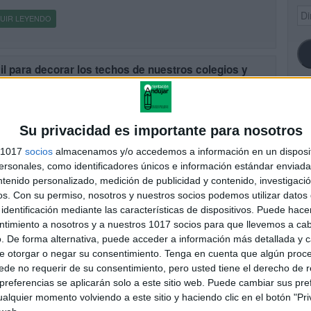
Dir
UIR LEYENDO
de
ema
l para decorar los techos de nuestros colegios y
ses
cado el 30 septiembre, 2013
 decorado nuestros pasillos de secundaria con unos móviles
SI
zados con material reciclado el resultado ha sido espectacular y la
Su privacidad es importante para nosotros
cación de los niños máxima. teniendo en cuenta que mis […]
s 1017
socios
almacenamos y/o accedemos a información en un disposit
sonales, como identificadores únicos e información estándar enviada 
UIR LEYENDO
ntenido personalizado, medición de publicidad y contenido, investigaci
FA
os.
Con su permiso, nosotros y nuestros socios podemos utilizar datos 
identificación mediante las características de dispositivos. Puede hacer
ntimiento a nosotros y a nuestros 1017 socios para que llevemos a ca
. De forma alternativa, puede acceder a información más detallada y 
e otorgar o negar su consentimiento.
Tenga en cuenta que algún proc
de no requerir de su consentimiento, pero usted tiene el derecho de r
referencias se aplicarán solo a este sitio web. Puede cambiar sus pref
alquier momento volviendo a este sitio y haciendo clic en el botón "Pri