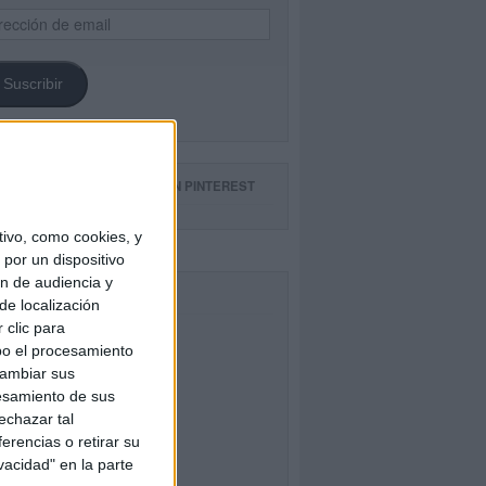
ección
il
Suscribir
GUE NUESTROS TABLEROS EN PINTEREST
ivo, como cookies, y
por un dispositivo
ón de audiencia y
CEBOOK
de localización
 clic para
bo el procesamiento
cambiar sus
esamiento de sus
echazar tal
erencias o retirar su
vacidad" en la parte