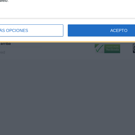
 web.
ÁS OPCIONES
ACEPTO
Calidad:
L
 arriba
rved