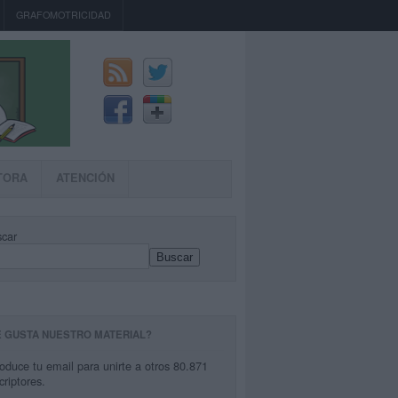
GRAFOMOTRICIDAD
TORA
ATENCIÓN
car
Buscar
E GUSTA NUESTRO MATERIAL?
roduce tu email para unirte a otros 80.871
criptores.