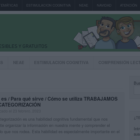
TEMÁTICAS
ESTIMULACION COGNITIVA
NEAE
NAVIDAD
ATENCIÓN
AS
NEAE
ESTIMULACION COGNITIVA
COMPRENSIÓN LEC
Bus
 es / Para qué sirve / Cómo se utiliza TRABAJAMOS
CATEGORIZACIÓN
cado el 23 febrero, 2023
¿T
tegorización es una habilidad cognitiva fundamental que nos
te organizar la información en nuestra mente y comprender el
Int
 que nos rodea. Esta habilidad es especialmente importante en el
sus