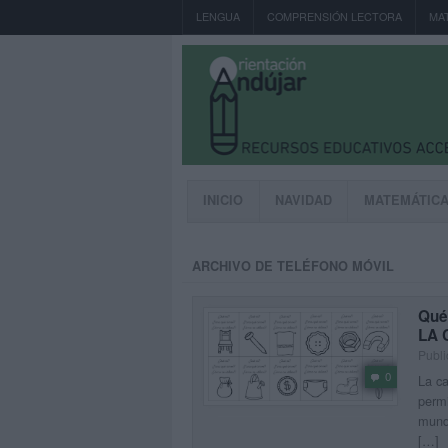
LENGUA
COMPRENSIÓN LECTORA
MA
INICIO
NAVIDAD
MATEMÁTIC
ARCHIVO DE TELÉFONO MÓVIL
Qué
LA 
Publi
0
La ca
permi
mundo
[…]