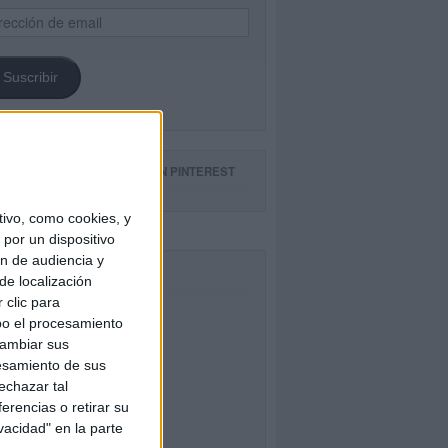
ección
il
Suscribir
GUE NUESTROS TABLEROS EN PINTEREST
ivo, como cookies, y
por un dispositivo
ón de audiencia y
CEBOOK
de localización
 clic para
bo el procesamiento
cambiar sus
esamiento de sus
echazar tal
erencias o retirar su
vacidad" en la parte