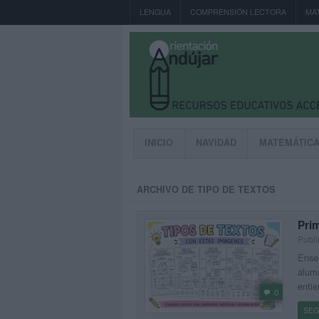
LENGUA
COMPRENSIÓN LECTORA
MA
INICIO
NAVIDAD
MATEMÁTIC
ARCHIVO DE TIPO DE TEXTOS
Prim
Publi
Enseñ
alumn
entie
0
SEG