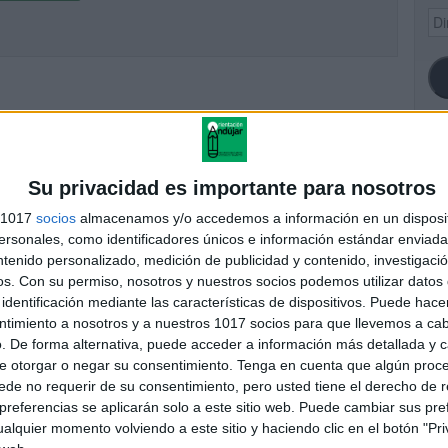
Dir
de
ema
SI
Su privacidad es importante para nosotros
s 1017
socios
almacenamos y/o accedemos a información en un disposit
sonales, como identificadores únicos e información estándar enviada 
ntenido personalizado, medición de publicidad y contenido, investigaci
FA
os.
Con su permiso, nosotros y nuestros socios podemos utilizar datos 
identificación mediante las características de dispositivos. Puede hacer
ntimiento a nosotros y a nuestros 1017 socios para que llevemos a ca
. De forma alternativa, puede acceder a información más detallada y 
e otorgar o negar su consentimiento.
Tenga en cuenta que algún proc
de no requerir de su consentimiento, pero usted tiene el derecho de r
referencias se aplicarán solo a este sitio web. Puede cambiar sus pref
alquier momento volviendo a este sitio y haciendo clic en el botón "Pri