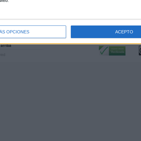
 web.
ÁS OPCIONES
ACEPTO
Calidad:
L
 arriba
rved