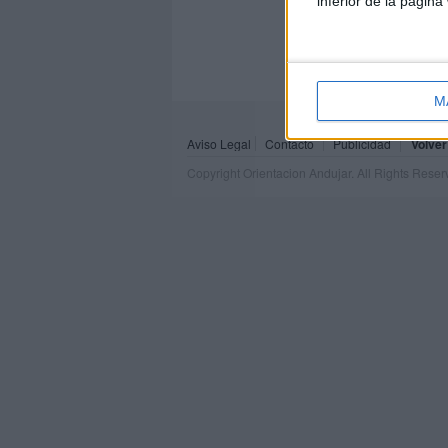
inferior de la página
M
Aviso Legal
Contacto
Publicidad
Volver
Copyright Orientacion Andujar. All Rights Rese