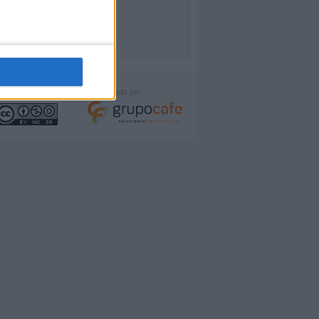
icencia:
Desarrollado por: