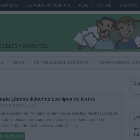
TEMÁTICAS
ESTIMULACION COGNITIVA
NEAE
NAVIDAD
ATENCIÓN
AS
NEAE
ESTIMULACION COGNITIVA
COMPRENSIÓN LEC
Bus
aria Lámina didáctica Los tipos de textos
cado el 8 mayo, 2026
ar a escribir en Primaria no siempre es sencillo. Muchas veces el
¿T
ado se bloquea no porque no sepa escribir, sino porque no
nde qué tipo de texto necesita producir. […]
Int
sus
UIR LEYENDO